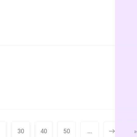
.
30
40
50
...
>
»