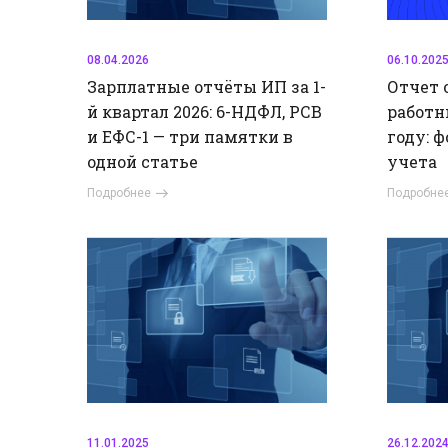
08.04.2026
06.10.202
Зарплатные отчёты ИП за 1-
Отчет 
й квартал 2026: 6-НДФЛ, РСВ
работни
и ЕФС-1 — три памятки в
году: 
одной статье
учета
Подробнее
Подробне
11.01.2025
26.12.202