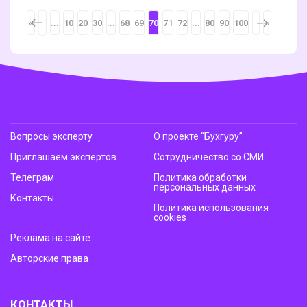
<
«
...
10
20
30
...
68
69
70
71
72
...
80
90
100
>
»
Вопросы эксперту
О проекте “Бухгуру”
Приглашаем экспертов
Сотрудничество со СМИ
Телеграм
Политика обработки
персональных данных
Контакты
Политика использования
cookies
Реклама на сайте
Авторские права
КОНТАКТЫ