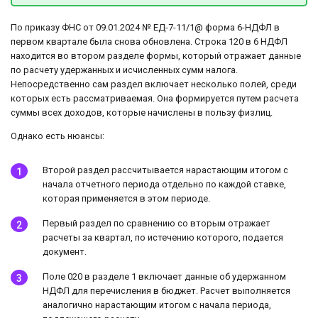
По приказу ФНС от 09.01.2024 № ЕД-7-11/1@ форма 6-НДФЛ в
первом квартале была снова обновлена. Строка 120 в 6 НДФЛ
находится во втором разделе формы, который отражает данные
по расчету удержанных и исчисленных сумм налога.
Непосредственно сам раздел включает несколько полей, среди
которых есть рассматриваемая. Она формируется путем расчета
суммы всех доходов, которые начислены в пользу физлиц.
Однако есть нюансы:
Второй раздел рассчитывается нарастающим итогом с
начала отчетного периода отдельно по каждой ставке,
которая применяется в этом периоде.
Первый раздел по сравнению со вторым отражает
расчеты за квартал, по истечению которого, подается
документ.
Поле 020 в разделе 1 включает данные об удержанном
НДФЛ для перечисления в бюджет. Расчет выполняется
аналогично нарастающим итогом с начала периода,