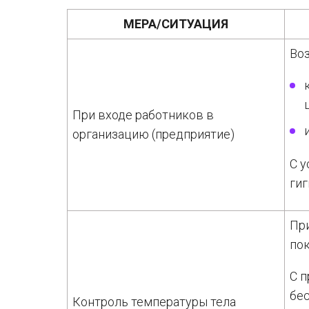
МЕРА/СИТУАЦИЯ
Во
При входе работников в
организацию (предприятие)
С 
ги
При
пок
С 
бе
Контроль температуры тела