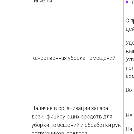
гигиены
С 
дей
Уд
вык
Качественная уборка помещений
(ст
пол
ком
Во 
Наличие в организации запаса
Не 
дезинфицирующих средств для
уборки помещений и обработки рук
На
сотрудников, средств