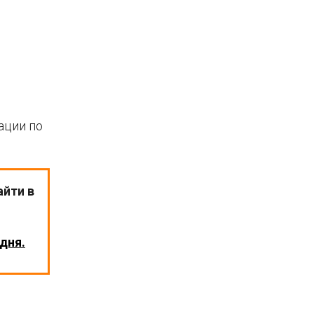
ации по
айти в
дня.