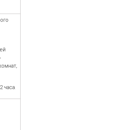
ого
тей
о
комнат,
 часа.