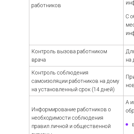
ин
работников
С 
мес
ин
Контроль вызова работником
Дл
врача
на
Контроль соблюдения
При
самоизоляции работников на дому
но
на установленный срок (14 дней)
А и
Информирование работников о
об
необходимости соблюдения
правил личной и общественной