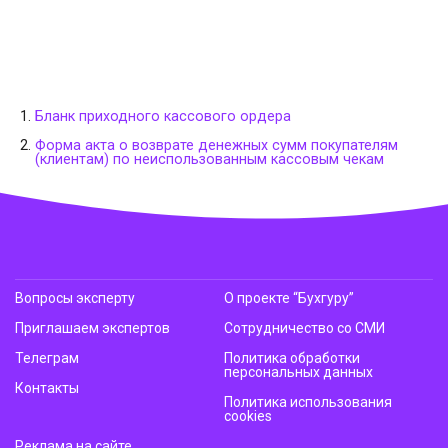
Бланк приходного кассового ордера
Форма акта о возврате денежных сумм покупателям
(клиентам) по неиспользованным кассовым чекам
Вопросы эксперту
О проекте “Бухгуру”
Приглашаем экспертов
Сотрудничество со СМИ
Телеграм
Политика обработки
персональных данных
Контакты
Политика использования
cookies
Реклама на сайте