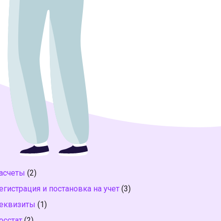
асчеты
(2)
егистрация и постановка на учет
(3)
еквизиты
(1)
осстат
(2)