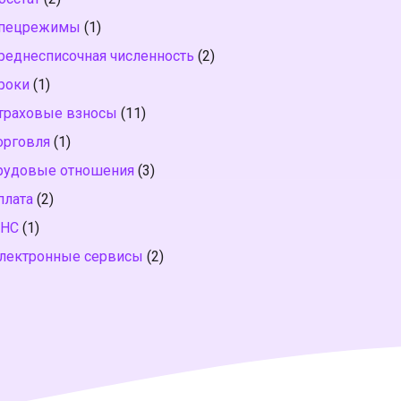
пецрежимы
(1)
реднесписочная численность
(2)
роки
(1)
траховые взносы
(11)
орговля
(1)
рудовые отношения
(3)
плата
(2)
НС
(1)
лектронные сервисы
(2)