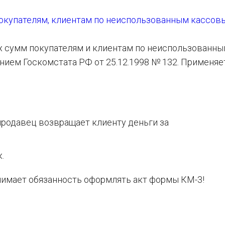
покупателям, клиентам по неиспользованным кассов
х сумм покупателям и клиентам по неиспользованн
ием Госкомстата РФ от 25.12.1998 № 132. Применяе
продавец возвращает клиенту деньги за
.
снимает обязанность оформлять акт формы КМ-3!