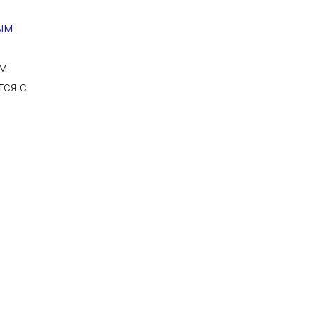
ым
ым
тся с