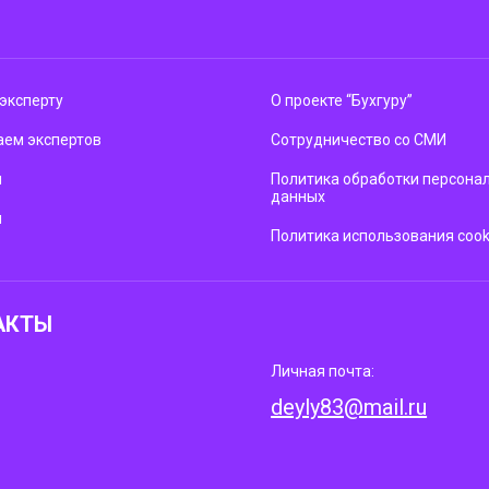
эксперту
О проекте “Бухгуру”
ем экспертов
Сотрудничество со СМИ
м
Политика обработки персона
данных
ы
Политика использования cook
АКТЫ
Личная почта:
deyly83@mail.ru