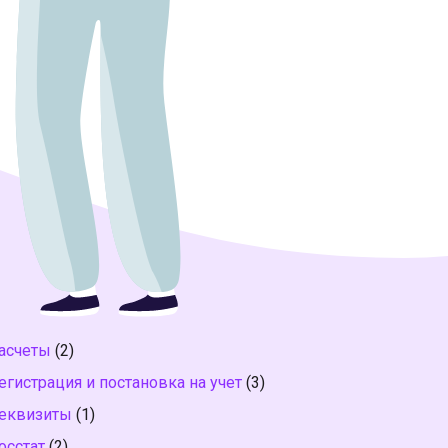
асчеты
(2)
егистрация и постановка на учет
(3)
еквизиты
(1)
осстат
(2)