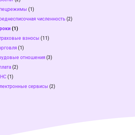
пецрежимы
(1)
реднесписочная численность
(2)
роки
(1)
траховые взносы
(11)
орговля
(1)
рудовые отношения
(3)
плата
(2)
НС
(1)
лектронные сервисы
(2)