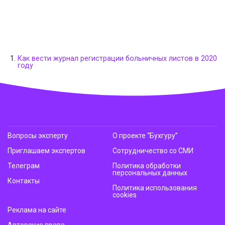
Как вести журнал регистрации больничных листов в 2020
году
Вопросы эксперту
О проекте “Бухгуру”
Приглашаем экспертов
Сотрудничество со СМИ
Телеграм
Политика обработки
персональных данных
Контакты
Политика использования
cookies
Реклама на сайте