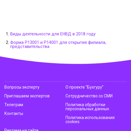
Виды деятельности для ЕНВД в 2018 году
Форма Р13001 и Р14001 для открытия филиала,
представительства
Вопросы эксперту
О проекте “Бухгуру”
Приглашаем экспертов
Сотрудничество со СМИ
Телеграм
Политика обработки
персональных данных
Контакты
Политика использования
cookies
Реклама на сайте