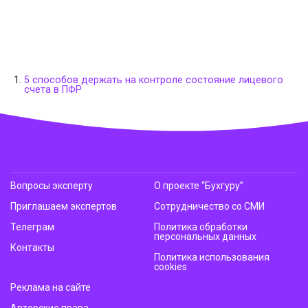
5 способов держать на контроле состояние лицевого
счета в ПФР
Вопросы эксперту
О проекте “Бухгуру”
Приглашаем экспертов
Сотрудничество со СМИ
Телеграм
Политика обработки
персональных данных
Контакты
Политика использования
cookies
Реклама на сайте