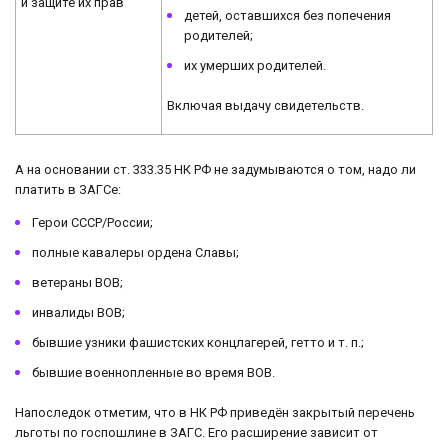
и защите их прав
детей, оставшихся без попечения
родителей;
их умерших родителей.
Включая выдачу свидетельств.
А на основании ст. 333.35 НК РФ не задумываются о том, надо ли
платить в ЗАГСе:
Герои СССР/России;
полные кавалеры ордена Славы;
ветераны ВОВ;
инвалиды ВОВ;
бывшие узники фашистских концлагерей, гетто и т. п.;
бывшие военнопленные во время ВОВ.
Напоследок отметим, что в НК РФ приведён закрытый перечень
льготы по госпошлине в ЗАГС. Его расширение зависит от