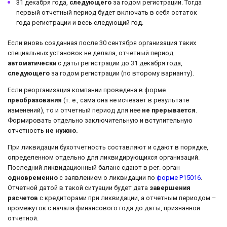
31 декабря года,
следующего
за годом регистрации. Тогда
первый отчетный период будет включать в себя остаток
года регистрации и весь следующий год.
Если вновь созданная после 30 сентября организация таких
специальных установок не делала, отчетный период
автоматически
с даты регистрации до 31 декабря года,
следующего
за годом регистрации (по второму варианту).
Если реорганизация компании проведена в форме
преобразования
(т. е., сама она не исчезает в результате
изменений), то и отчетный период для нее
не прерывается
.
Формировать отдельно заключительную и вступительную
отчетность
не нужно.
При ликвидации бухотчетность составляют и сдают в порядке,
определенном отдельно для ликвидирующихся организаций.
Последний ликвидационный баланс сдают в рег. орган
одновременно
с заявлением о ликвидации по
форме Р15016
.
Отчетной датой в такой ситуации будет дата
завершения
расчетов
с кредиторами при ликвидации, а отчетным периодом –
промежуток с начала финансового года до даты, признанной
отчетной.