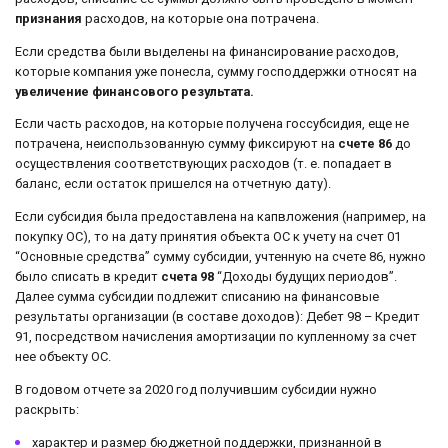
признания
расходов, на которые она потрачена.
Если средства были выделены на финансирование расходов,
которые компания уже понесла, сумму господдержки относят на
увеличение финансового результата.
Если часть расходов, на которые получена госсубсидия, еще не
потрачена, неиспользованную сумму фиксируют на
счете 86
до
осуществления соответствующих расходов (т. е. попадает в
баланс, если остаток пришелся на отчетную дату).
Если субсидия была предоставлена на капвложения (например, на
покупку ОС), то на дату принятия объекта ОС к учету на счет 01
“Основные средства” сумму субсидии, учтенную на счете 86, нужно
было списать в кредит
счета 98
“Доходы будущих периодов”.
Далее сумма субсидии подлежит списанию на финансовые
результаты организации (в составе доходов): Дебет 98 – Кредит
91, посредством начисления амортизации по купленному за счет
нее объекту ОС.
В годовом отчете за 2020 год получившим субсидии нужно
раскрыть:
характер и размер бюджетной поддержки, признанной в