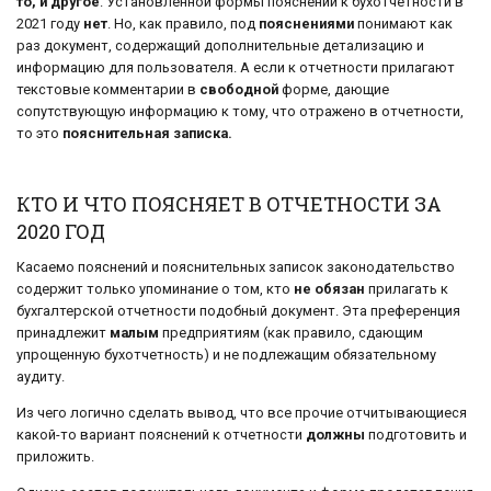
то, и другое
. Установленной формы пояснений к бухотчетности в
2021 году
нет
. Но, как правило, под
пояснениями
понимают как
раз документ, содержащий дополнительные детализацию и
информацию для пользователя. А если к отчетности прилагают
текстовые комментарии в
свободной
форме, дающие
сопутствующую информацию к тому, что отражено в отчетности,
то это
пояснительная записка.
КТО И ЧТО ПОЯСНЯЕТ В ОТЧЕТНОСТИ ЗА
2020 ГОД
Касаемо пояснений и пояснительных записок законодательство
содержит только упоминание о том, кто
не обязан
прилагать к
бухгалтерской отчетности подобный документ. Эта преференция
принадлежит
малым
предприятиям (как правило, сдающим
упрощенную бухотчетность) и не подлежащим обязательному
аудиту.
Из чего логично сделать вывод, что все прочие отчитывающиеся
какой-то вариант пояснений к отчетности
должны
подготовить и
приложить.