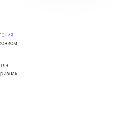
ления
ожением
для
Признак