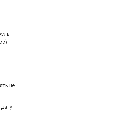
рель
ии).
ять не
 дату