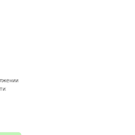
олжении
ти: