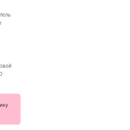
тель
е
довой
0
нику