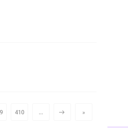
9
410
...
>
»