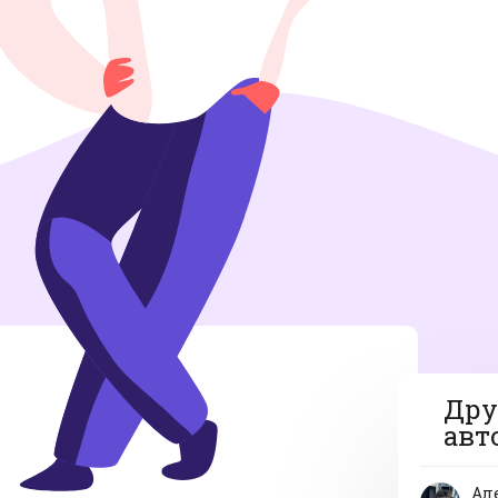
Дру
авт
Ал