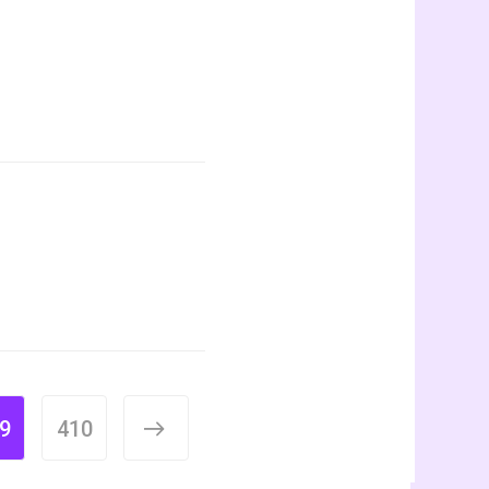
9
410
>