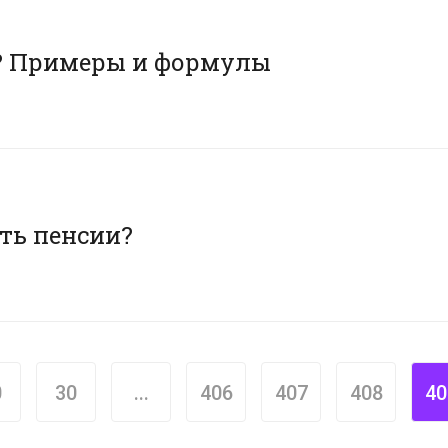
е? Примеры и формулы
сть пенсии?
0
30
...
406
407
408
40