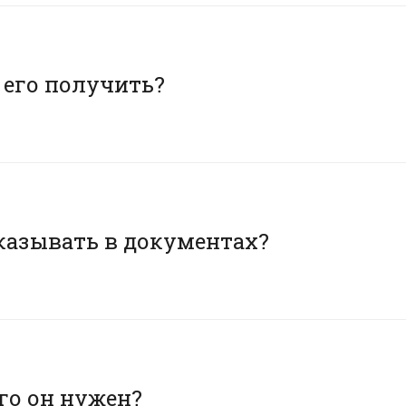
 его получить?
указывать в документах?
го он нужен?