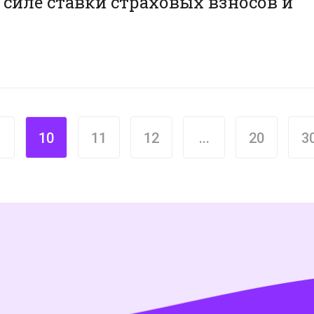
силе ставки страховых взносов и
10
11
12
...
20
3