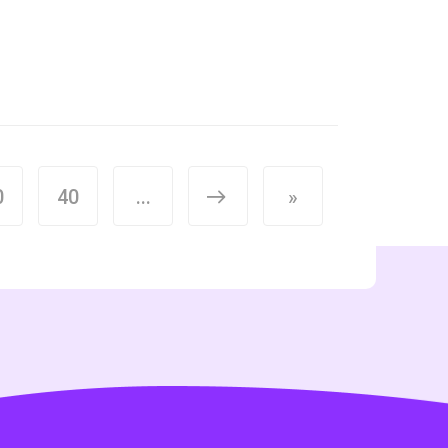
0
40
...
>
»