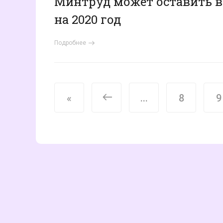
Минтруд может оставить в 
на 2020 год
Подробнее
<
«
...
8
9