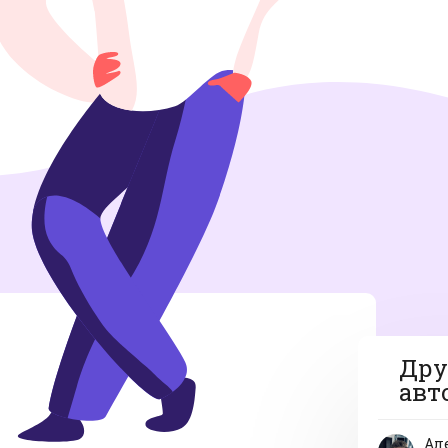
Дру
авт
Ал