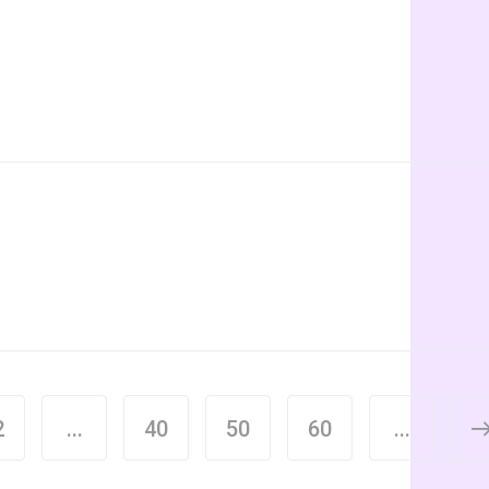
2
...
40
50
60
...
>