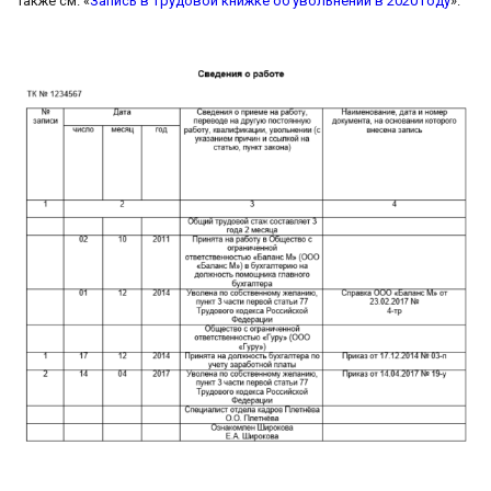
Также см. «
Запись в трудовой книжке об увольнении в 2020 году
».