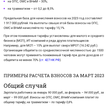
на ОПС, ОМС и ВНиМ – 30%;
на травматизм – от 0,2 до 8,5%.
Предельная база для начисления взносов на 2023 год составляет
1 917 000 рублей. На выплаты свыше этой базы взносы на ОПС,
ОМС и ВНиМ начисляйте по тарифу 15,1%.
При этом пониженные тарифы установлены для малого и среднего
бизнеса (МСП), ИТ-компаний и ряда других плательщиков.
Например, для МСП – 15% для выплат сверх МРОТ (16 242 руб.).
Организации общепита со среднесписочной численностью до 1500
человек могут применять пониженный тариф при доле доходов от
общепита не менее 70% (
ст. 427 НК РФ
).
ПРИМЕРЫ РАСЧЕТА ВЗНОСОВ ЗА МАРТ 2023
Общий случай
Зарплата работника за январь 90 000 руб., за февраль – 94 000 руб., за
март – 99 000 руб. Взносы на ОПС, ОМС, ВНиМ компания платит по
общему тарифу, на травматизм – по тарифу 0,8%.