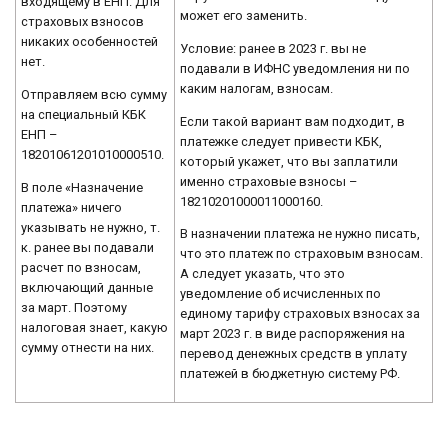
входящему в ЕНП. Для
может его заменить.
страховых взносов
никаких особенностей
Условие: ранее в 2023 г. вы не
нет.
подавали в ИФНС уведомления ни по
каким налогам, взносам.
Отправляем всю сумму
на специальный КБК
Если такой вариант вам подходит, в
ЕНП –
платежке следует привести КБК,
18201061201010000510.
который укажет, что вы заплатили
именно страховые взносы –
В поле «Назначение
18210201000011000160.
платежа» ничего
указывать не нужно, т.
В назначении платежа не нужно писать,
к. ранее вы подавали
что это платеж по страховым взносам.
расчет по взносам,
А следует указать, что это
включающий данные
уведомление об исчисленных по
за март. Поэтому
единому тарифу страховых взносах за
налоговая знает, какую
март 2023 г. в виде распоряжения на
сумму отнести на них.
перевод денежных средств в уплату
платежей в бюджетную систему РФ.