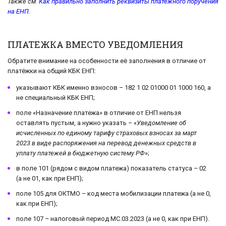
Также см.
Как правильно заполнить реквизиты платёжного поручения
на ЕНП
.
ПЛАТЕЖКА ВМЕСТО УВЕДОМЛЕНИЯ
Обратите внимание на особенности её заполнения в отличие от
платёжки на общий КБК ЕНП:
указывают КБК именно взносов – 182 1 02 01000 01 1000 160, а
не специальный КБК ЕНП;
поле «Назначение платежа» в отличие от ЕНП нельзя
оставлять пустым, а нужно указать – «
Уведомление об
исчисленных по единому тарифу страховых взносах за март
2023 в виде распоряжения на перевод денежных средств в
уплату платежей в бюджетную систему РФ
»;
в поле 101 (рядом с видом платежа) показатель статуса – 02
(а не 01, как при ЕНП);
поле 105 для ОКТМО – код места мобилизации платежа (а не 0,
как при ЕНП);
поле 107 – налоговый период МС.03.2023 (а не 0, как при ЕНП).