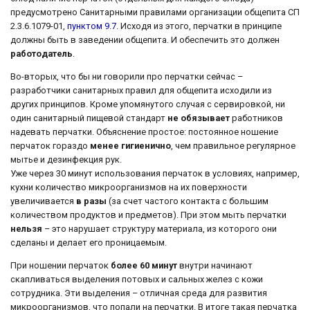
предусмотрено Санитарными правилами организации общепита СП
2.3.6.1079-01,
пунктом 9.7
. Исходя из этого, перчатки в принципе
должны быть в заведении общепита. И обеспечить это должен
работодатель
.
Во-вторых, что бы ни говорили про перчатки сейчас –
разработчики санитарных правил для общепита исходили из
других принципов. Кроме упомянутого случая с сервировкой, ни
один санитарный пищевой стандарт
не обязывает
работников
надевать перчатки. Объяснение простое: постоянное ношение
перчаток гораздо
менее гигиенично
, чем правильное регулярное
мытье и дезинфекция рук.
Уже через 30 минут использования перчаток в условиях, например,
кухни количество микроорганизмов на их поверхности
увеличивается
в разы
(за счет частого контакта с большим
количеством продуктов и предметов). При этом мыть перчатки
нельзя
– это нарушает структуру материала, из которого они
сделаны и делает его проницаемым.
При ношении перчаток
более 60 минут
внутри начинают
скапливаться выделения потовых и сальных желез с кожи
сотрудника. Эти выделения – отличная среда для развития
микроорганизмов, что попали на перчатки. В итоге такая перчатка