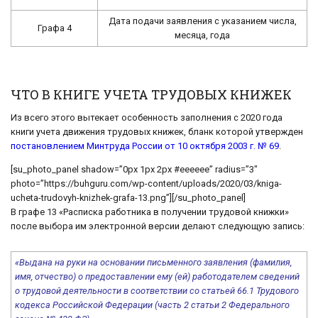
Дата подачи заявления с указанием числа,
Графа 4
месяца, года
ЧТО В КНИГЕ УЧЕТА ТРУДОВЫХ КНИЖЕК
Из всего этого вытекает особенность заполнения с 2020 года
книги учета движения трудовых книжек, бланк которой утвержден
постановлением Минтруда России от 10 октября 2003 г. № 69
.
[su_photo_panel shadow=”0px 1px 2px #eeeeee” radius=”3″
photo=”https://buhguru.com/wp-content/uploads/2020/03/kniga-
ucheta-trudovyh-knizhek-grafa-13.png”][/su_photo_panel]
В графе 13 «Расписка работника в получении трудовой книжки»
после выбора им электронной версии делают следующую запись:
«Выдана на руки на основании письменного заявления (фамилия,
имя, отчество) о предоставлении ему (ей) работодателем сведений
о трудовой деятельности в соответствии со статьей 66.1 Трудового
кодекса Российской Федерации (часть 2 статьи 2 Федерального