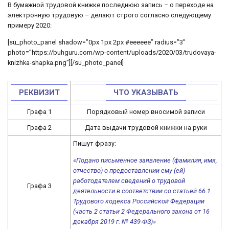
В бумажной трудовой книжке последнюю запись – о переходе на
электронную трудовую – делают строго согласно следующему
примеру 2020:
[su_photo_panel shadow=”0px 1px 2px #eeeeee” radius=”3″
photo=”https://buhguru.com/wp-content/uploads/2020/03/trudovaya-
knizhka-shapka.png”][/su_photo_panel]
РЕКВИЗИТ
ЧТО УКАЗЫВАТЬ
Графа 1
Порядковый номер вносимой записи
Графа 2
Дата выдачи трудовой книжки на руки
Пишут фразу:
«
Подано письменное заявление (фамилия, имя,
отчество) о предоставлении ему (ей)
работодателем сведений о трудовой
Графа 3
деятельности в соответствии со статьей 66.1
Трудового кодекса Российской Федерации
(часть 2 статьи 2 Федерального закона от 16
декабря 2019 г. № 439-ФЗ)
»