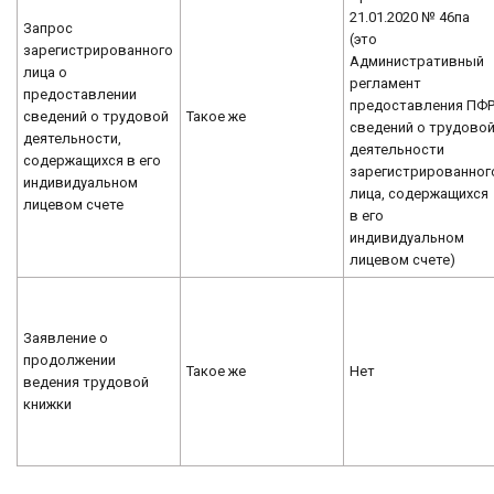
21.01.2020 № 46па
Запрос
(это
зарегистрированного
Административный
лица о
регламент
предоставлении
предоставления ПФ
сведений о трудовой
Такое же
сведений о трудово
деятельности,
деятельности
содержащихся в его
зарегистрированног
индивидуальном
лица, содержащихся
лицевом счете
в его
индивидуальном
лицевом счете)
Заявление о
продолжении
Такое же
Нет
ведения трудовой
книжки