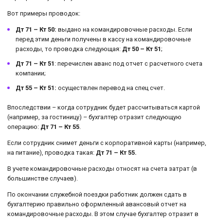
Вот примеры проводок:
Дт 71 – Кт 50:
выдано на командировочные расходы. Если
перед этим деньги получены в кассу на командировочные
расходы, то проводка следующая:
Дт 50 – Кт 51
;
Дт 71 – Кт 51
: перечислен аванс под отчет с расчетного счета
компании;
Дт 55 – Кт 51:
осуществлен перевод на спец счет.
Впоследствии – когда сотрудник будет рассчитываться картой
(например, за гостиницу) – бухгалтер отразит следующую
операцию:
Дт 71 – Кт 55
.
Если сотрудник снимет деньги с корпоративной карты (например,
на питание), проводка такая:
Дт 71 – Кт 55.
В учете командировочные расходы относят на счета затрат (в
большинстве случаев).
По окончании служебной поездки работник должен сдать в
бухгалтерию правильно оформленный авансовый отчет на
командировочные расходы. В этом случае бухгалтер отразит в