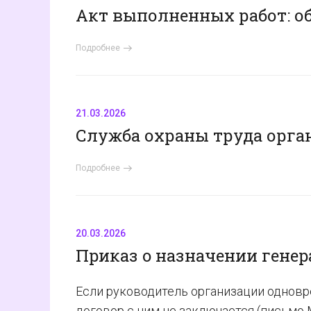
Акт выполненных работ: об
Подробнее
21.03.2026
Служба охраны труда орга
Подробнее
20.03.2026
Пpикaз o нaзнaчeнии гeнep
Если руководитель организации одновр
договор с ним не заключается (письмо 