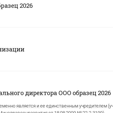
разец 2026
низации
aльнoгo диpeктopa OOO oбpaзeц 2026
еменно является и ее единственным учредителем (уч
Минздравсоцразвития от 18.08.2009 № 22-2-3199).