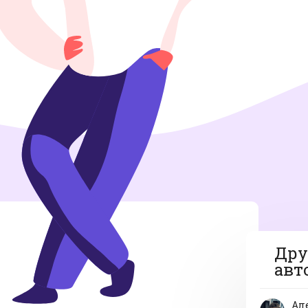
Дру
авт
Ал