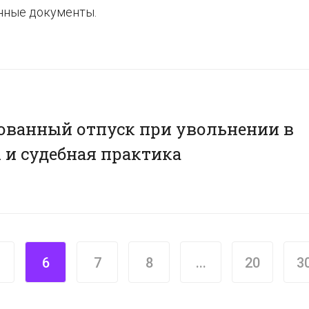
нные документы.
ованный отпуск при увольнении в
ы и судебная практика
6
7
8
...
20
3