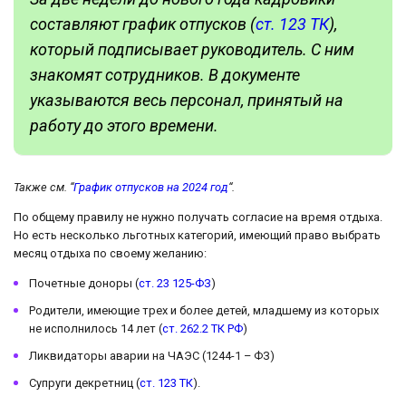
составляют график отпусков (
ст. 123 ТК
),
который подписывает руководитель. С ним
знакомят сотрудников. В документе
указываются весь персонал, принятый на
работу до этого времени.
Также см. “
График отпусков на 2024 год
“.
По общему правилу не нужно получать согласие на время отдыха.
Но есть несколько льготных категорий, имеющий право выбрать
месяц отдыха по своему желанию:
Почетные доноры (
ст. 23 125-ФЗ
)
Родители, имеющие трех и более детей, младшему из которых
не исполнилось 14 лет (
ст. 262.2 ТК РФ
)
Ликвидаторы аварии на ЧАЭС (1244-1 – ФЗ)
Супруги декретниц (
ст. 123 ТК
).