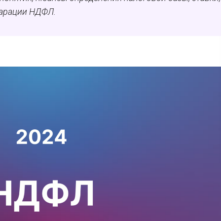
арации НДФЛ.