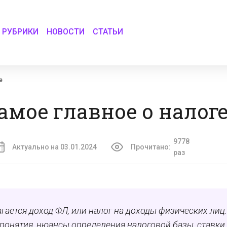
РУБРИКИ
НОВОСТИ
СТАТЬИ
е
амое главное о налог
9778
Актуально на 03.01.2024
Прочитано:
раз
ается доход ФЛ, или налог на доходы физических лиц.
онятия, нюансы определения налоговой базы, ставки,