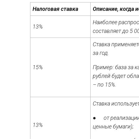
Налоговая ставка
Описание, когда 
Наиболее распрос
13%
составляет до 5 00
Ставка применяетс
за год.
15%
Пример: база за к
рублей будет облаг
– по 15%.
Ставка используе
● от реализации 
13%
ценные бумаги);