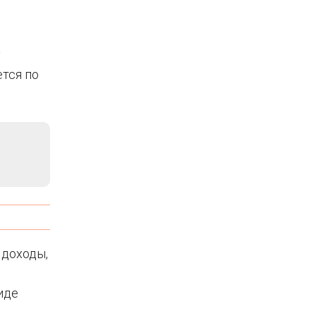
у
ется по
 доходы,
иде