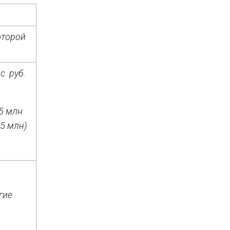
оторой
. руб.
 5 млн
 5 млн)
гие