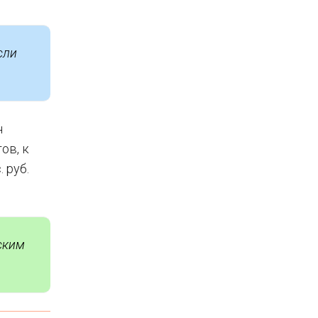
сли
н
ов, к
. руб.
вским