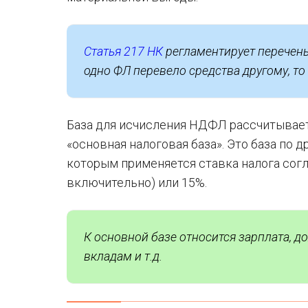
Статья 217 НК
регламентирует перечень
одно ФЛ перевело средства другому, т
База для исчисления НДФЛ рассчитываетс
«основная налоговая база». Это база по
которым применяется ставка налога сог
включительно) или 15%.
К основной базе относится зарплата, д
вкладам и т.д.