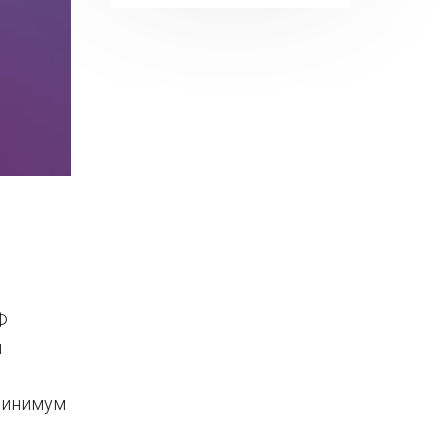
Ф
я
 минимум