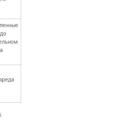
вленные
 до
тельном
а
вреда
,