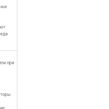
иных
яют
реда
или при
кторы
х
ние