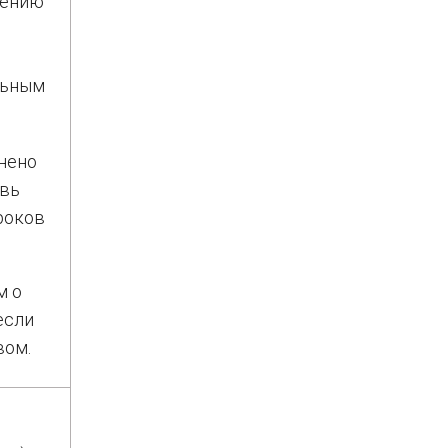
щению
льным
лнено
овь
роков
м о
если
вом.