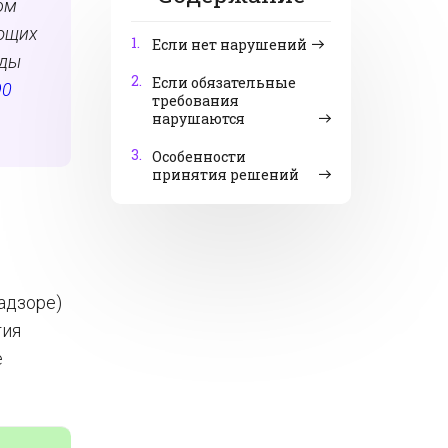
ом
яющих
1.
Если нет нарушений
иды
2.
Если обязательные
90
требования
нарушаются
3.
Особенности
принятия решений
адзоре)
тия
е