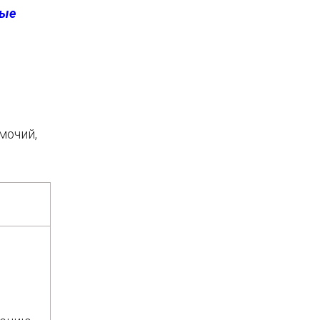
ные
мочий,