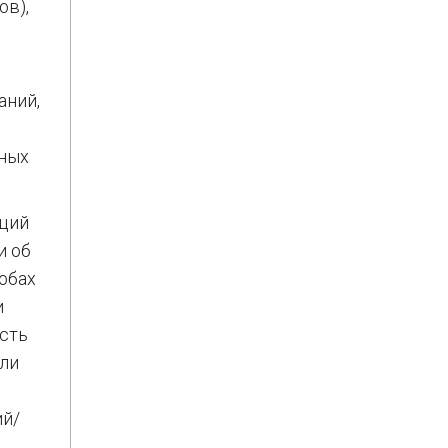
ов),
аний,
иных
аций
и об
собах
и
ость
или
ий/