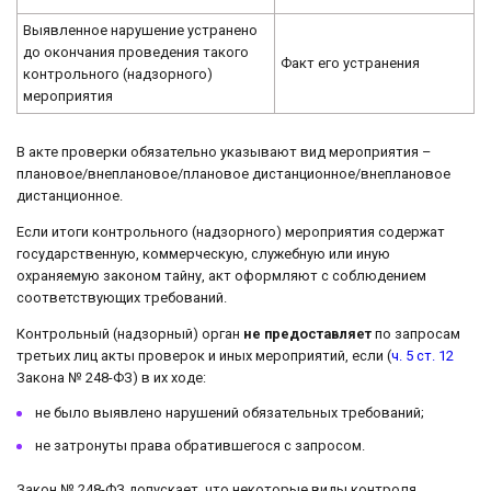
Выявленное нарушение устранено
до окончания проведения такого
Факт его устранения
контрольного (надзорного)
мероприятия
В акте проверки обязательно указывают вид мероприятия –
плановое/внеплановое/плановое дистанционное/внеплановое
дистанционное.
Если итоги контрольного (надзорного) мероприятия содержат
государственную, коммерческую, служебную или иную
охраняемую законом тайну, акт оформляют с соблюдением
соответствующих требований.
Контрольный (надзорный) орган
не предоставляет
по запросам
третьих лиц акты проверок и иных мероприятий, если (
ч. 5 ст. 12
Закона № 248-ФЗ) в их ходе:
не было выявлено нарушений обязательных требований;
не затронуты права обратившегося с запросом.
Закон № 248-ФЗ допускает, что некоторые виды контроля