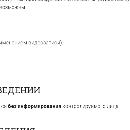
 возможны:
именением видеозаписи);
ВЕДЕНИИ
тся
без информирования
контролируемого лица.