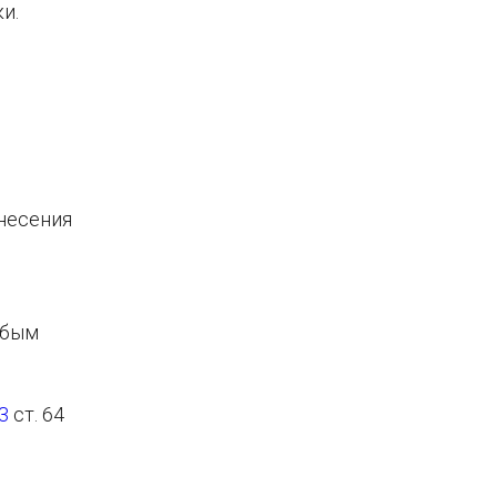
и.
несения
убым
 3
ст. 64