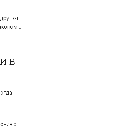
друг от
аконом о
И В
Тогда
ения о