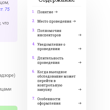
цом,
ст. 75
1.
Понятие
2.
Место проведения
, что
3.
Полномочия
инспекторов
4.
Уведомление о
проведении
5.
Длительность
проведения
6.
Когда выездное
адзоре)
обследование может
перейти в
контрольную
ицами
закупку
7.
Особенности
оформления