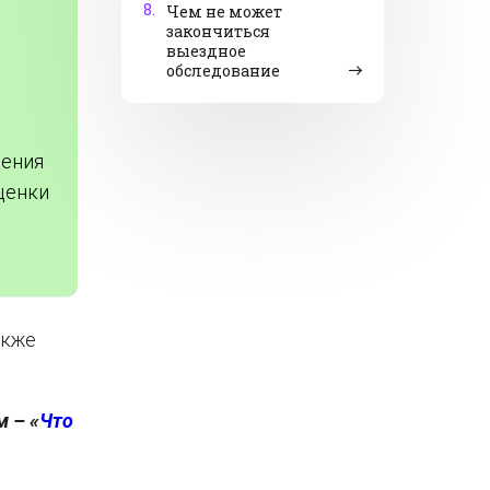
8.
Чем не может
закончиться
выездное
обследование
ления
ценки
акже
 – «
Что