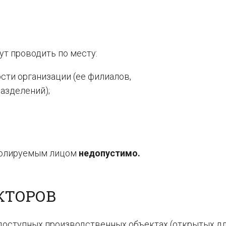
т проводить по месту:
ти организации (ее филиалов,
азделений);
ролируемым лицом
недопустимо.
КТОРОВ
доступных производственных объектах (открытых д