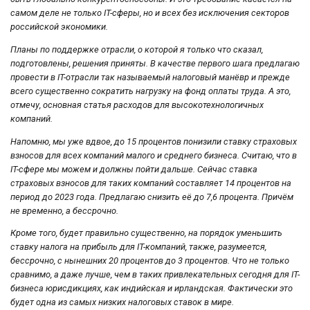
самом деле не только IT-сферы, но и всех без исключения секторов
российской экономики.
Планы по поддержке отрасли, о которой я только что сказал,
подготовлены, решения приняты. В качестве первого шага предлагаю
провести в IT-отрасли так называемый налоговый манёвр и прежде
всего существенно сократить нагрузку на фонд оплаты труда. А это,
отмечу, основная статья расходов для высокотехнологичных
компаний.
Напомню, мы уже вдвое, до 15 процентов понизили ставку страховых
взносов для всех компаний малого и среднего бизнеса. Считаю, что в
IT-сфере мы можем и должны пойти дальше. Сейчас ставка
страховых взносов для таких компаний составляет 14 процентов на
период до 2023 года. Предлагаю снизить её до 7,6 процента. Причём
не временно, а бессрочно.
Кроме того, будет правильно существенно, на порядок уменьшить
ставку налога на прибыль для IT-компаний, также, разумеется,
бессрочно, с нынешних 20 процентов до 3 процентов. Что не только
сравнимо, а даже лучше, чем в таких привлекательных сегодня для IT-
бизнеса юрисдикциях, как индийская и ирландская. Фактически это
будет одна из самых низких налоговых ставок в мире.