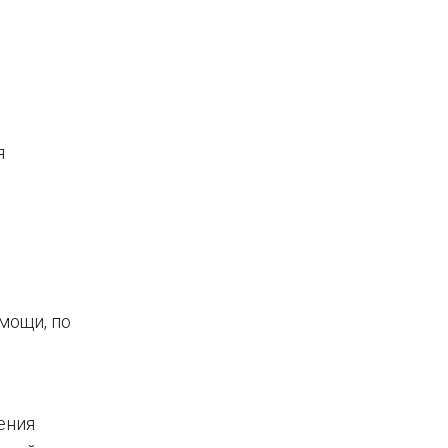
я
мощи, по
ения