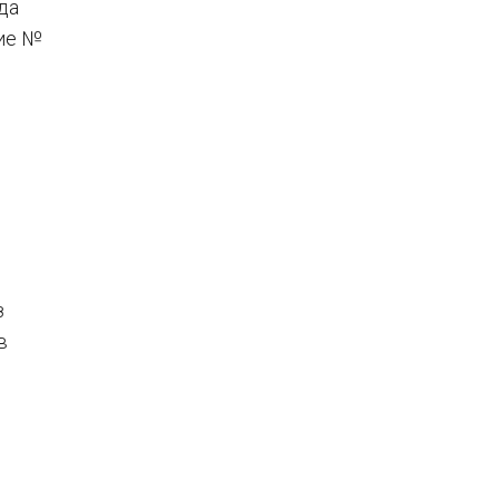
да
ие №
з
в