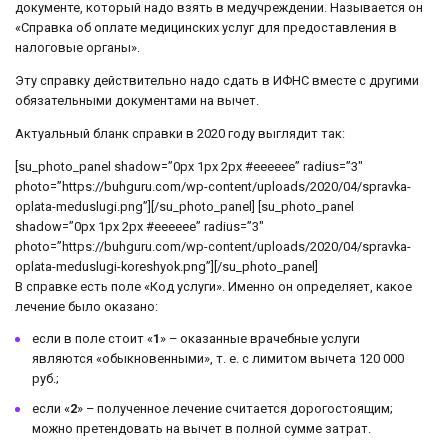
документе, который надо взять в медучреждении. Называется он
«Справка об оплате медицинских услуг для предоставления в
налоговые органы».
Эту справку действительно надо сдать в ИФНС вместе с другими
обязательными документами на вычет.
Актуальный бланк справки в 2020 году выглядит так:
[su_photo_panel shadow=”0px 1px 2px #eeeeee” radius=”3″
photo=”https://buhguru.com/wp-content/uploads/2020/04/spravka-
oplata-meduslugi.png”][/su_photo_panel] [su_photo_panel
shadow=”0px 1px 2px #eeeeee” radius=”3″
photo=”https://buhguru.com/wp-content/uploads/2020/04/spravka-
oplata-meduslugi-koreshyok.png”][/su_photo_panel]
В справке есть поле «Код услуги». Именно он определяет, какое
лечение было оказано:
если в поле стоит «
1
» – оказанные врачебные услуги
являются «обыкновенными», т. е. с лимитом вычета 120 000
руб.;
если «
2
» – полученное лечение считается дорогостоящим;
можно претендовать на вычет в полной сумме затрат.