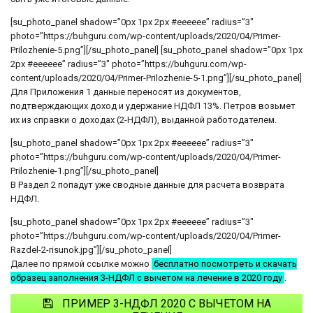
[su_photo_panel shadow=”0px 1px 2px #eeeeee” radius=”3″
photo=”https://buhguru.com/wp-content/uploads/2020/04/Primer-
Prilozhenie-5.png”][/su_photo_panel] [su_photo_panel shadow=”0px 1px
2px #eeeeee” radius=”3″ photo=”https://buhguru.com/wp-
content/uploads/2020/04/Primer-Prilozhenie-5-1.png”][/su_photo_panel]
Для Приложения 1 данные переносят из документов,
подтверждающих доход и удержание НДФЛ 13%. Петров возьмет
их из справки о доходах (2-НДФЛ), выданной работодателем.
[su_photo_panel shadow=”0px 1px 2px #eeeeee” radius=”3″
photo=”https://buhguru.com/wp-content/uploads/2020/04/Primer-
Prilozhenie-1.png”][/su_photo_panel]
В Раздел 2 попадут уже сводные данные для расчета возврата
НДФЛ.
[su_photo_panel shadow=”0px 1px 2px #eeeeee” radius=”3″
photo=”https://buhguru.com/wp-content/uploads/2020/04/Primer-
Razdel-2-risunok.jpg”][/su_photo_panel]
Далее по прямой ссылке можно
бесплатно посмотреть и скачать
образец заполнения 3-НДФЛ с вычетом на лечение в 2020 году
.
ПРИМЕР 3-НДФЛ 2020 С ВЫЧЕТОМ НА