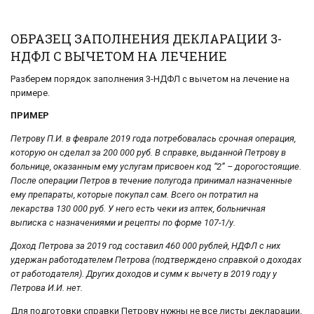
ОБРАЗЕЦ ЗАПОЛНЕНИЯ ДЕКЛАРАЦИИ 3-
НДФЛ С ВЫЧЕТОМ НА ЛЕЧЕНИЕ
Разберем порядок заполнения 3-НДФЛ с вычетом на лечение на
примере.
ПРИМЕР
Петрову П.И. в феврале 2019 года потребовалась срочная операция,
которую он сделал за 200 000 руб. В справке, выданной Петрову в
больнице, оказанным ему услугам присвоен код “2” – дорогостоящие.
После операции Петров в течение полугода принимал назначенные
ему препараты, которые покупал сам. Всего он потратил на
лекарства 130 000 руб. У него есть чеки из аптек, больничная
выписка с назначениями и рецепты по форме 107-1/у.
Доход Петрова за 2019 год составил 460 000 рублей, НДФЛ с них
удержан работодателем Петрова (подтверждено справкой о доходах
от работодателя). Других доходов и сумм к вычету в 2019 году у
Петрова И.И. нет.
Для подготовки справки Петрову нужны не все листы декларации,