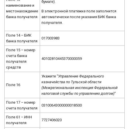
бумаге).
наименование и
В электронной платежке поле заполнится
местонахождение
автоматически после указания БИК банка
банка получателя
получателя.
Поле 14 – БИК
017003983
банка получателя
Поле 15 – номер
счета банка
40102810445370000059
получателя
средств
Укажите “
Управление Федерального
казначейства по Тульской области
Поле 16
(Межрегиональная инспекция Федеральной
налоговой службы по управлению долгом)
“
Поле 17 – номер
03100643000000018500
счета получателя
Поле 61 – ИНН
7727406020
получателя