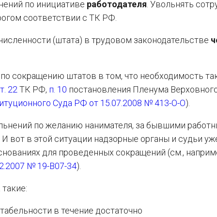
ьнений по инициативе
работодателя
. Увольнять сот
рогом соответствии с ТК РФ.
 численности (штата) в трудовом законодательстве
ч
 по сокращению штатов в том, что необходимость та
ст. 22
ТК РФ,
п. 10
постановления Пленума Верховного
туционного Суда РФ от 15.07.2008 № 413-О-О
).
вольнений по желанию нанимателя, за бывшими работ
 И вот в этой ситуации надзорные органы и судьи уж
основаниях для проведенных сокращений (см., наприм
2.2007 № 19-В07-34
).
 такие:
нтабельности в течение достаточно