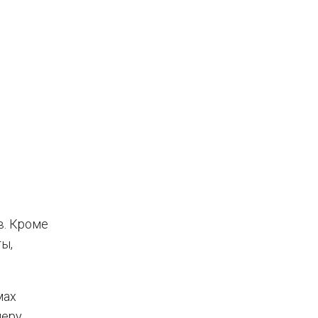
в. Кроме
ы,
мах
меру,