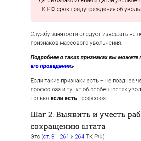
датой ознакомления и датой увольне
ТК РФ срок предупреждения об уволь
Службу занятости следует извещать не п
признаков массового увольнения.
Подробнее о таких признаках вы можете п
его проведения
»
.
Если такие признаки есть – не позднее ч
профсоюза и пункт об особенностях уво
только
если есть
профсоюз.
Шаг 2. Выявить и учесть ра
сокращению штата
Это (
ст. 81
,
261
и
264
ТК РФ):