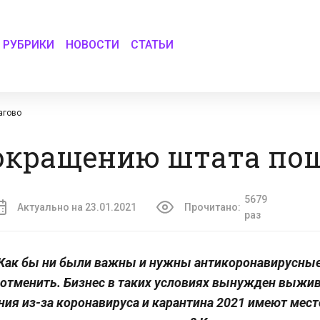
РУБРИКИ
НОВОСТИ
СТАТЬИ
агово
сокращению штата по
5679
Актуально на 23.01.2021
Прочитано:
раз
Как бы ни были важны и нужны антикоронавирусны
е отменить. Бизнес в таких условиях вынужден выжи
я из-за коронавируса и карантина 2021 имеют мест