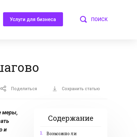
ПОИСК
Услуги для бизнеса
шагово
Поделиться
Сохранить статью
е меры,
Содержание
вать
о и
1.
Возможно ли