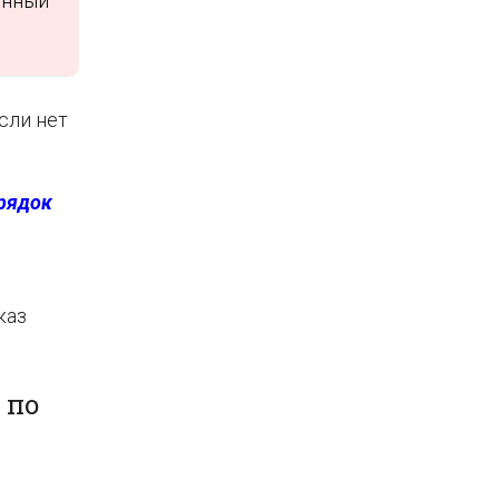
енный
сли нет
орядок
каз
 по