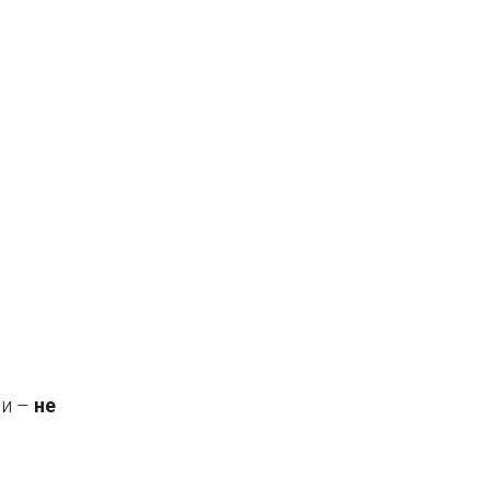
ли –
не