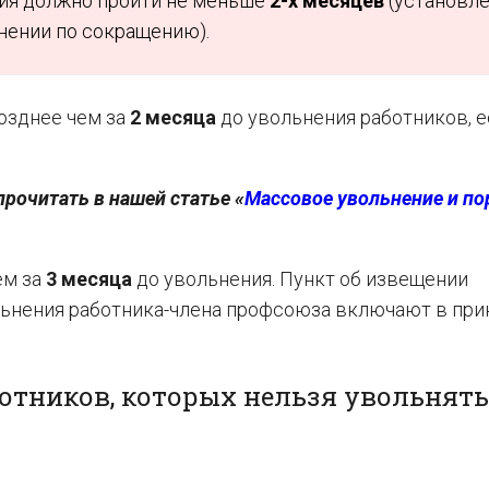
ния должно пройти не меньше
2-х месяцев
(установл
нении по сокращению).
озднее чем за
2 месяца
до увольнения работников, е
рочитать в нашей статье «
Массовое увольнение и п
ем за
3 месяца
до увольнения. Пункт об извещении
льнения работника-члена профсоюза включают в при
ботников, которых нельзя увольнять