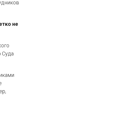
рудников
етко не
кого
 Суда
никами
е
ер,