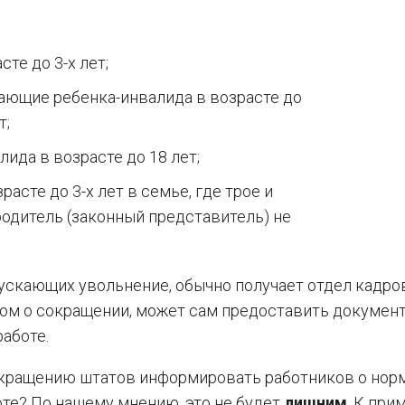
те до 3-х лет;
вающие ребенка-инвалида в возрасте до
т;
ида в возрасте до 18 лет;
сте до 3-х лет в семье, где трое и
родитель (законный представитель) не
ускающих увольнение, обычно получает отдел кадро
зом о сокращении, может сам предоставить документ
аботе.
окращению штатов информировать работников о нор
оте? По нашему мнению, это не будет
лишним
. К при