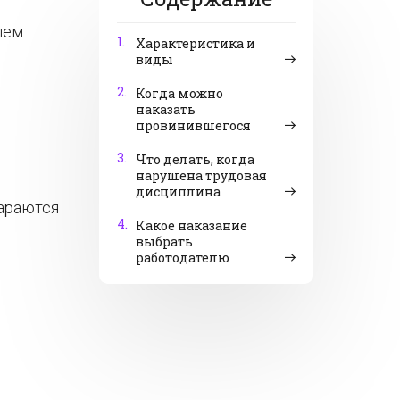
шем
1.
Характеристика и
виды
2.
Когда можно
наказать
провинившегося
3.
Что делать, когда
нарушена трудовая
дисциплина
тараются
4.
Какое наказание
выбрать
работодателю