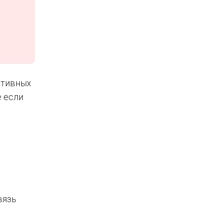
и
гативных
е если
вязь