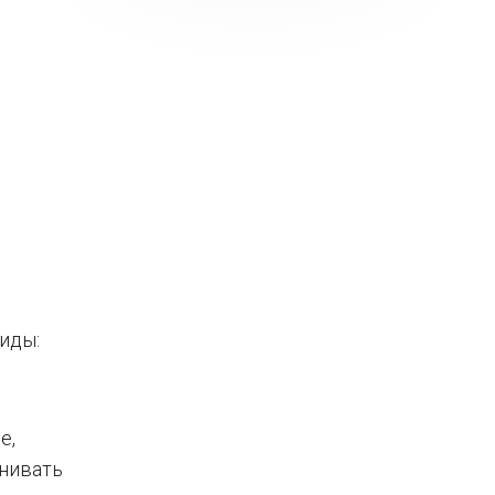
иды:
е,
енивать