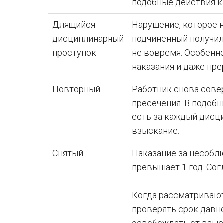
подобные действия к
Длящийся
Нарушение, которое 
дисциплинарный
подчиненный получил 
проступок
не вовремя. Особенн
наказания и даже пр
Повторный
Работник снова сове
пресечения. В подоб
есть за каждый дисц
взыскание.
Снятый
Наказание за несобл
превышает 1 год. Согл
Когда рассматривают
проверять срок давно
освобождать от взыс