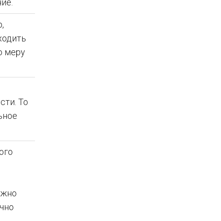
ие.
,
ходить
ю меру
сти. То
ьное
ого
ужно
очно