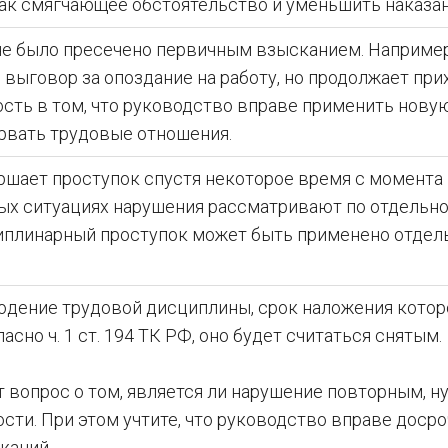
ак смягчающее обстоятельство и уменьшить наказан
не было пресечено первичным взысканием. Например
выговор за опоздание на работу, но продолжает при
ость в том, что руководство вправе применить нову
ервать трудовые отношения.
ршает проступок спустя некоторое время с момента
ных ситуациях нарушения рассматривают по отдельно
иплинарный проступок может быть применено отдел
юдение трудовой дисциплины, срок наложения котор
асно ч. 1 ст. 194 ТК РФ, оно будет считаться снятым.
 вопрос о том, является ли нарушение повторным, н
сти. При этом учтите, что руководство вправе доср
каний.