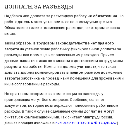
ДОПЛАТЫ ЗА РАЗЪЕЗДЫ
Надбавка или доплата за разъездную работу
не обязательна
. Но
работодатель может установить ее по своему усмотрению.
Обязательно только возмещение расходов, о котором сказано
выше.
Таким образом, в трудовом законодательстве
нет прямого
запрета
на установление работнику фиксированной доплаты за
разъезды как возмещение понесенных им расходов. Причем
данные выплаты
никак не связаны
с достижением сотрудником
результатов работы. Компания должна учитывать, что такая
доплата должна компенсировать в
полном
размере возможные
затраты работника на проезд, найм помещения для проживания и
иные согласованные расходы.
Но при таком оформлении компенсации за разъезды у
проверяющих могут быть вопросы. Особенно, если нет
документов, которые подтверждают понесенные работником
расходы. В таком случае сделанные суммы доплат
не могут
считаться компенсационными. Так считает Минтруд России.
Данная позиция изложена в
письме от 30.09.2014 № 17-4/В-462
).