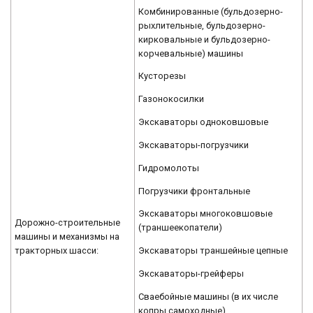
Комбинированные (бульдозерно-
рыхлительные, бульдозерно-
кирковальные и бульдозерно-
корчевальные) машины
Кусторезы
Газонокосилки
Экскаваторы одноковшовые
Экскаваторы-погрузчики
Гидромолоты
Погрузчики фронтальные
Экскаваторы многоковшовые
Дорожно-строительные
(траншеекопатели)
машины и механизмы на
тракторных шасси:
Экскаваторы траншейные цепные
Экскаваторы-грейферы
Сваебойные машины (в их числе
копры самоходные)