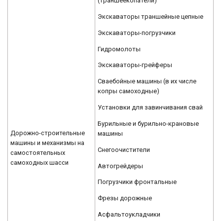
(траншеекопатели)
Экскаваторы траншейные цепные
Экскаваторы-погрузчики
Гидромолоты
Экскаваторы-грейферы
Сваебойные машины (в их числе
копры самоходные)
Установки для завинчивания свай
Бурильные и бурильно-крановые
Дорожно-строительные
машины
машины и механизмы на
Снегоочистители
самостоятельных
самоходных шасси
Автогрейдеры
Погрузчики фронтальные
Фрезы дорожные
Асфальтоукладчики