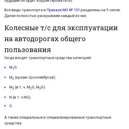
будущем он будет корректироваться).
Все виды транспорта в
Приказе МО № 151
разделены на 5 типов.
Далее полностью раскрываем каждый из них.
Колесные т/с для эксплуатации
на автодорогах общего
пользования
Сюда входят транспортные средства категорий:
M
G.
1
M
(кроме троллейбусов).
2
M
(в т. ч. M
G, M
G).
3
2
3
N (в т. ч.NG).
O.
А также специальные и специализированные транспортные
средства: