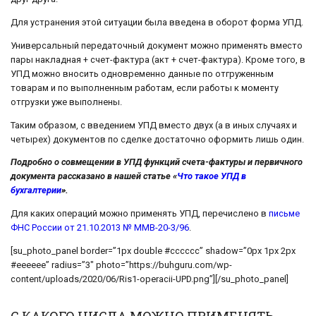
Для устранения этой ситуации была введена в оборот форма УПД.
Универсальный передаточный документ можно применять вместо
пары накладная + счет-фактура (акт + счет-фактура). Кроме того, в
УПД можно вносить одновременно данные по отгруженным
товарам и по выполненным работам, если работы к моменту
отгрузки уже выполнены.
Таким образом, с введением УПД вместо двух (а в иных случаях и
четырех) документов по сделке достаточно оформить лишь один.
Подробно о совмещении в УПД функций счета-фактуры и первичного
документа рассказано в нашей статье «
Что такое УПД в
бухгалтерии
».
Для каких операций можно применять УПД, перечислено в
письме
ФНС России от 21.10.2013 № ММВ-20-3/96
.
[su_photo_panel border=”1px double #cccccc” shadow=”0px 1px 2px
#eeeeee” radius=”3″ photo=”https://buhguru.com/wp-
content/uploads/2020/06/Ris1-operacii-UPD.png”][/su_photo_panel]