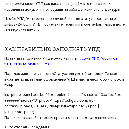
спецрежимников УПД как накладная (акт) – это всего лишь
первичный документ, не несущий на себе функции счета-фактуры.
Чтобы УПД был только первичкой, в поле статус проставляют
цифру «2». Если УПД – сочетание первички и счета-фактуры, в поле
«Статус» ставят «1».
КАК ПРАВИЛЬНО ЗАПОЛНЯТЬ УПД
Правила заполнения УПД можно найти в
письме ФНС России от
21.10.2013 № ММВ-20-3/96
.
Порядок заполнения поля «Статус» мы уже обговорили. Теперь
вкратце по правилам оформления УПД в части некоторых строк и
граф.
[su_photo_panel border=”1px double #cccccc” shadow=”0px 1px 2px
#eeeeee” radius=”3″ photo=”https://buhguru.com/wp-
content/uploads/2020/06/Ris4-pravila-zapolneniya.png”]
[/su_photo_panel]
Подписи с каждой стороны проставляют ответственные лица:
1. Со стороны продавца: