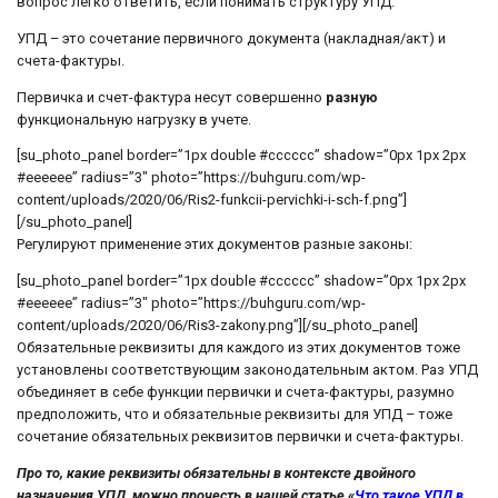
вопрос легко ответить, если понимать структуру УПД.
УПД – это сочетание первичного документа (накладная/акт) и
счета-фактуры.
Первичка и счет-фактура несут совершенно
разную
функциональную нагрузку в учете.
[su_photo_panel border=”1px double #cccccc” shadow=”0px 1px 2px
#eeeeee” radius=”3″ photo=”https://buhguru.com/wp-
content/uploads/2020/06/Ris2-funkcii-pervichki-i-sch-f.png”]
[/su_photo_panel]
Регулируют применение этих документов разные законы:
[su_photo_panel border=”1px double #cccccc” shadow=”0px 1px 2px
#eeeeee” radius=”3″ photo=”https://buhguru.com/wp-
content/uploads/2020/06/Ris3-zakony.png”][/su_photo_panel]
Обязательные реквизиты для каждого из этих документов тоже
установлены соответствующим законодательным актом. Раз УПД
объединяет в себе функции первички и счета-фактуры, разумно
предположить, что и обязательные реквизиты для УПД – тоже
сочетание обязательных реквизитов первички и счета-фактуры.
Про то, какие реквизиты обязательны в контексте двойного
назначения УПД, можно прочесть в нашей статье «
Что такое УПД в