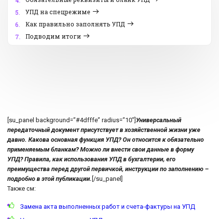
4.
УПД на спецрежиме
5.
Как правильно заполнять УПД
6.
Подводим итоги
7.
[su_panel background=”#4dfffe” radius=”10″]
Универсальный
передаточный документ присутствует в хозяйственной жизни уже
давно. Какова основная функция УПД? Он относится к обязательно
применяемым бланкам? Можно ли внести свои данные в форму
УПД?
Правила, как использования УПД в бухгалтерии,
его
преимущества перед другой первичкой,
и
нструкции по заполнению –
подробно в этой публикации.
[/su_panel]
Также см:
Замена акта выполненных работ и счета-фактуры на УПД