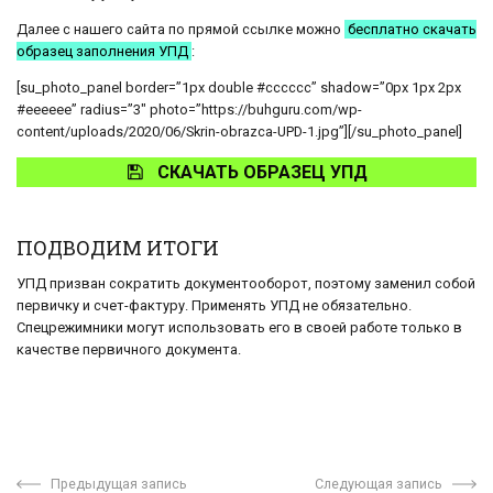
Далее с нашего сайта по прямой ссылке можно
бесплатно скачать
образец заполнения УПД
:
[su_photo_panel border=”1px double #cccccc” shadow=”0px 1px 2px
#eeeeee” radius=”3″ photo=”https://buhguru.com/wp-
content/uploads/2020/06/Skrin-obrazca-UPD-1.jpg”][/su_photo_panel]
СКАЧАТЬ ОБРАЗЕЦ УПД
ПОДВОДИМ ИТОГИ
УПД призван сократить документооборот, поэтому заменил собой
первичку и счет-фактуру. Применять УПД не обязательно.
Спецрежимники могут использовать его в своей работе только в
качестве первичного документа.
Предыдущая запись
Следующая запись