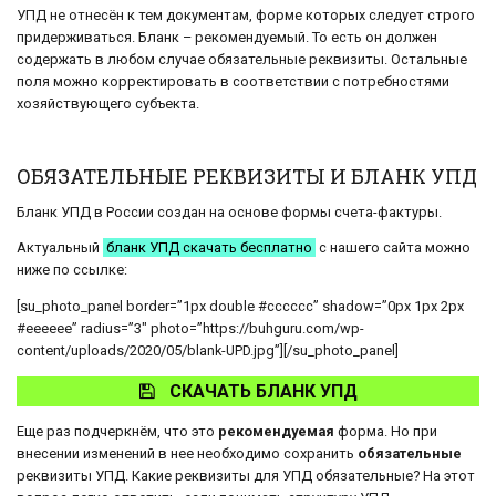
УПД не отнесён к тем документам, форме которых следует строго
придерживаться. Бланк – рекомендуемый. То есть он должен
содержать в любом случае обязательные реквизиты. Остальные
поля можно корректировать в соответствии с потребностями
хозяйствующего субъекта.
ОБЯЗАТЕЛЬНЫЕ РЕКВИЗИТЫ И БЛАНК УПД
Бланк УПД в России создан на основе формы счета-фактуры.
Актуальный
бланк УПД скачать бесплатно
с нашего сайта можно
ниже по ссылке:
[su_photo_panel border=”1px double #cccccc” shadow=”0px 1px 2px
#eeeeee” radius=”3″ photo=”https://buhguru.com/wp-
content/uploads/2020/05/blank-UPD.jpg”][/su_photo_panel]
СКАЧАТЬ БЛАНК УПД
Еще раз подчеркнём, что это
рекомендуемая
форма. Но при
внесении изменений в нее необходимо сохранить
обязательные
реквизиты УПД. Какие реквизиты для УПД обязательные? На этот