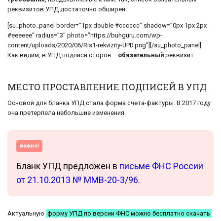
реквизитов УПД достаточно обширен.
[su_photo_panel border=”1px double #cccccc” shadow=”0px 1px 2px
#eeeeee” radius=”3″ photo=”https://buhguru.com/wp-
content/uploads/2020/06/Ris1-rekvizity-UPD.png”][/su_photo_panel]
Как видим, в УПД подписи сторон –
обязательный
реквизит.
МЕСТО ПРОСТАВЛЕНИЕ ПОДПИСЕЙ В УПД
Основой для бланка УПД стала форма счета-фактуры. В 2017 году
она претерпела небольшие изменения.
важно!
Бланк УПД предложен в
письме ФНС России
от 21.10.2013 № ММВ-20-3/96
.
Актуальную
форму УПД по версии ФНС можно бесплатно скачать