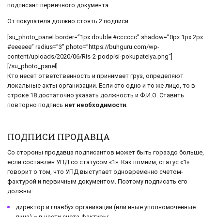
подписант первичного документа.
От покупателя должно стоять 2 подписи:
[su_photo_panel border=”1px double #cccccc” shadow=”0px 1px 2px
#eeeeee” radius=”3″ photo=”https://buhguru.com/wp-
content/uploads/2020/06/Ris-2-podpisi-pokupatelya.png”]
[/su_photo_panel]
Кто несет ответственность и принимает груз, определяют
локальные акты организации. Если это одно и то же лицо, то в
строке 18 достаточно указать должность и Ф.И.О. Ставить
повторно подпись
нет необходимости
.
ПОДПИСИ ПРОДАВЦА
Со стороны продавца подписантов может быть гораздо больше,
если составлен УПД со статусом «1». Как помним, статус «1»
говорит о том, что УПД выступает одновременно счетом-
фактурой и первичным документом. Поэтому подписать его
должны:
директор и главбух организации (или иные уполномоченные
лица) – в части счета-фактуры;