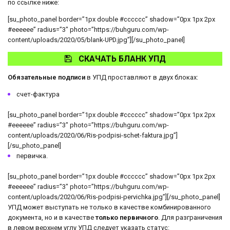
по ссылке ниже:
[su_photo_panel border=”1px double #cccccc” shadow=”0px 1px 2px
#eeeeee” radius=”3″ photo=”https://buhguru.com/wp-
content/uploads/2020/05/blank-UPD.jpg”][/su_photo_panel]
СКАЧАТЬ БЛАНК УПД
Обязательные подписи
в УПД проставляют в двух блоках:
счет-фактура
[su_photo_panel border=”1px double #cccccc” shadow=”0px 1px 2px
#eeeeee” radius=”3″ photo=”https://buhguru.com/wp-
content/uploads/2020/06/Ris-podpisi-schet-faktura.jpg”]
[/su_photo_panel]
первичка.
[su_photo_panel border=”1px double #cccccc” shadow=”0px 1px 2px
#eeeeee” radius=”3″ photo=”https://buhguru.com/wp-
content/uploads/2020/06/Ris-podpisi-pervichka.jpg”][/su_photo_panel]
УПД может выступать не только в качестве комбинированного
документа, но и в качестве
только первичного
. Для разграничения
в левом верхнем углу УПД следует указать статус: