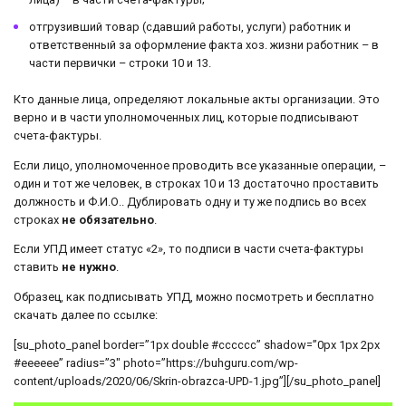
отгрузивший товар (сдавший работы, услуги) работник и
ответственный за оформление факта хоз. жизни работник – в
части первички – строки 10 и 13.
Кто данные лица, определяют локальные акты организации. Это
верно и в части уполномоченных лиц, которые подписывают
счета-фактуры.
Если лицо, уполномоченное проводить все указанные операции, –
один и тот же человек, в строках 10 и 13 достаточно проставить
должность и Ф.И.О.. Дублировать одну и ту же подпись во всех
строках
не обязательно
.
Если УПД имеет статус «2», то подписи в части счета-фактуры
ставить
не нужно
.
Образец, как подписывать УПД, можно посмотреть и бесплатно
скачать далее по ссылке:
[su_photo_panel border=”1px double #cccccc” shadow=”0px 1px 2px
#eeeeee” radius=”3″ photo=”https://buhguru.com/wp-
content/uploads/2020/06/Skrin-obrazca-UPD-1.jpg”][/su_photo_panel]