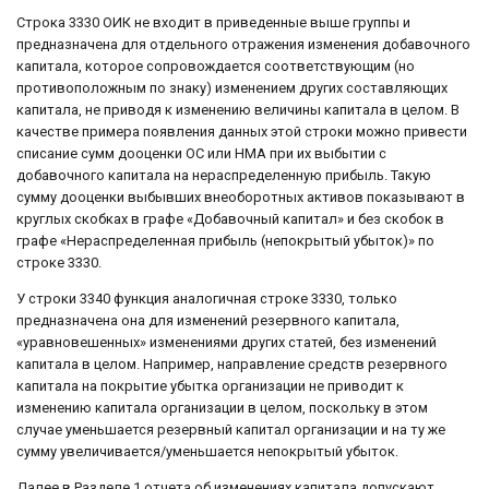
Строка 3330 ОИК не входит в приведенные выше группы и
предназначена для отдельного отражения изменения добавочного
капитала, которое сопровождается соответствующим (но
противоположным по знаку) изменением других составляющих
капитала, не приводя к изменению величины капитала в целом. В
качестве примера появления данных этой строки можно привести
списание сумм дооценки ОС или НМА при их выбытии с
добавочного капитала на нераспределенную прибыль. Такую
сумму дооценки выбывших внеоборотных активов показывают в
круглых скобках в графе «Добавочный капитал» и без скобок в
графе «Нераспределенная прибыль (непокрытый убыток)» по
строке 3330.
У строки 3340 функция аналогичная строке 3330, только
предназначена она для изменений резервного капитала,
«уравновешенных» изменениями других статей, без изменений
капитала в целом. Например, направление средств резервного
капитала на покрытие убытка организации не приводит к
изменению капитала организации в целом, поскольку в этом
случае уменьшается резервный капитал организации и на ту же
сумму увеличивается/уменьшается непокрытый убыток.
Далее в Разделе 1 отчета об изменениях капитала допускают