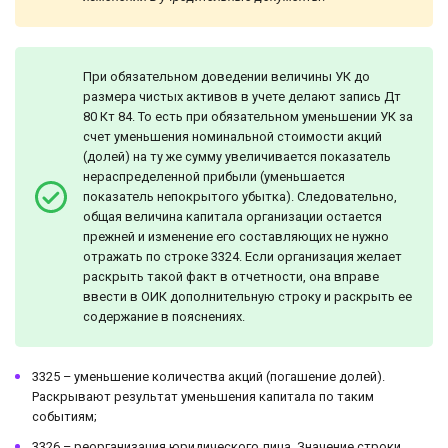
При обязательном доведении величины УК до
размера чистых активов в учете делают запись Дт
80 Кт 84. То есть при обязательном уменьшении УК за
счет уменьшения номинальной стоимости акций
(долей) на ту же сумму увеличивается показатель
нераспределенной прибыли (уменьшается
показатель непокрытого убытка). Следовательно,
общая величина капитала организации остается
прежней и изменение его составляющих не нужно
отражать по строке 3324. Если организация желает
раскрыть такой факт в отчетности, она вправе
ввести в ОИК дополнительную строку и раскрыть ее
содержание в пояснениях.
3325 – уменьшение количества акций (погашение долей).
Раскрывают результат уменьшения капитала по таким
событиям;
3326 – реорганизация юридического лица. Значение строки