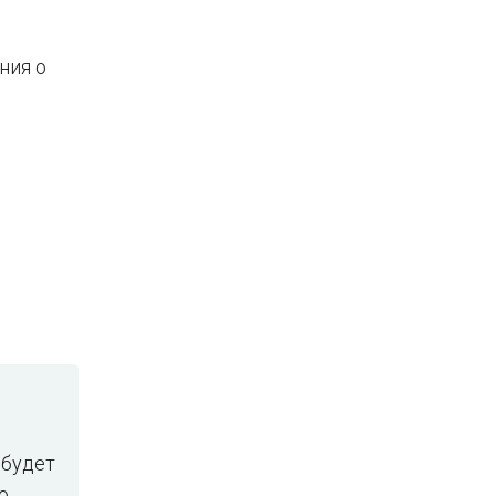
ния о
 будет
о