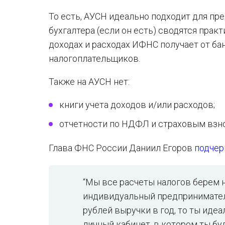
То есть, АУСН идеально подходит для пр
бухгалтера (если он есть) сводятся практ
доходах и расходах ИФНС получает от ба
налогоплательщиков.
Также на АУСН нет:
книги учета доходов и/или расходов;
отчетности по НДФЛ и страховым взно
Глава ФНС России Даниил Егоров
подчер
“Мы все расчеты налогов берем н
индивидуальный предприниматель,
рублей выручки в год, то ты идеа
личный кабинет, в котором ты бу