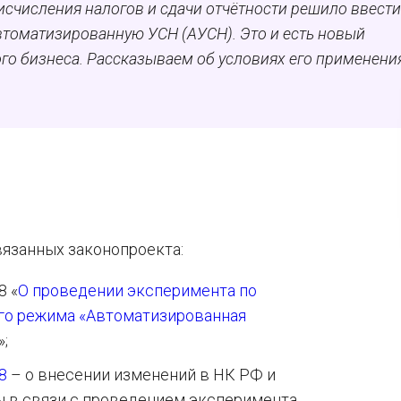
счисления налогов и сдачи отчётности решило ввести
втоматизированную УСН (АУСН). Это и есть новый
го бизнеса. Рассказываем об условиях его применени
вязанных законопроекта:
8 «
О проведении эксперимента по
го режима «Автоматизированная
»;
8
– о внесении изменений в НК РФ и
ы в связи с проведением эксперимента