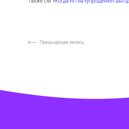
Также см.
«
Когда ИП на «упрощенке» выго
Предыдущая запись