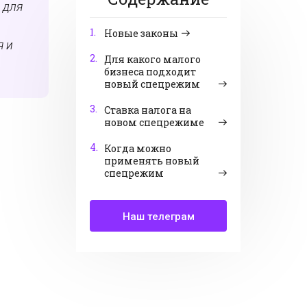
 для
1.
Новые законы
я и
2.
Для какого малого
бизнеса подходит
новый спецрежим
3.
Ставка налога на
новом спецрежиме
4.
Когда можно
применять новый
спецрежим
Наш телеграм