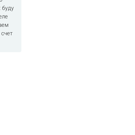
: буду
еле
даем
 счет