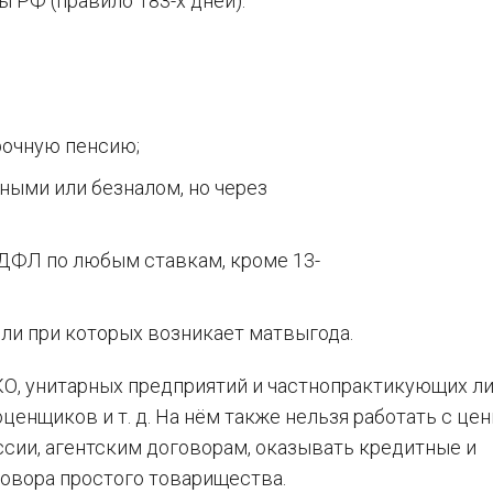
 РФ (правило 183-х дней).
рочную пенсию;
ными или безналом, но через
ДФЛ по любым ставкам, кроме 13-
или при которых возникает матвыгода.
КО, унитарных предприятий и частнопрактикующих л
ценщиков и т. д. На нём также нельзя работать с це
ссии, агентским договорам, оказывать кредитные и
говора простого товарищества.