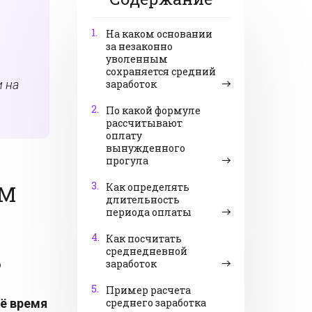
1.
На каком основании
за незаконно
уволенным
сохраняется средний
 на
заработок
2.
По какой формуле
рассчитывают
оплату
вынужденного
прогула
3.
ЫМ
Как определять
длительность
периода оплаты
4.
Как посчитать
среднедневной
о
заработок
5.
Пример расчета
ё время
среднего заработка