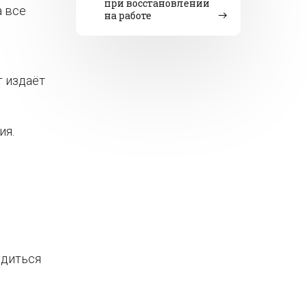
при восстановлении
а все
на работе
о
т издаёт
ия.
удиться