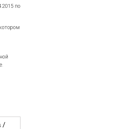
.2015 по
 котором
вной
е.
 /