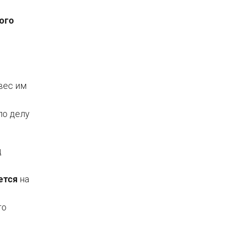
ого
вес им
по делу
д
ется
на
то