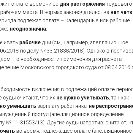
ежит оплате времени со
дня расторжения
трудового
 рабочем месте. В нормах законодательства
нет четк
периода подлежат оплате – календарные или рабочие.
тоже
неоднозначна.
ачивать
рабочие
дни (см., например, апелляционное
06.2018 по делу № 33-21838/2018). Однако в противо
дом – о необходимости применения для расчета
еление Московского городского суда от 08.04.2016 
обходимость включения в подлежащий оплате перио
 суды считают, что их
не нужно учитывать
, так как
но уменьшать
зарплату работника,
не распространя
вынужденный прогул (апелляционное определение
лу № 11-31553/13). Другие суды напротив: считают, ч
ючать
во время, подлежащее оплате (апелляционное