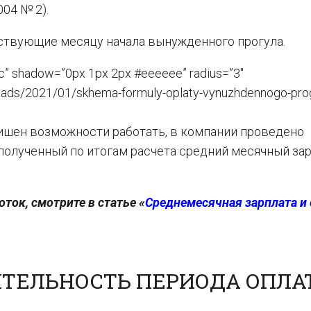
04 № 2).
ствующие месяцу начала вынужденного прогула.
c” shadow=”0px 1px 2px #eeeeee” radius=”3″
oads/2021/01/skhema-formuly-oplaty-vynuzhdennogo-prog
лишен возможности работать, в компании проведено
полученный по итогам расчета средний месячный за
ток, смотрите в статье «
Среднемесячная зарплата и 
ИТЕЛЬНОСТЬ ПЕРИОДА ОПЛА