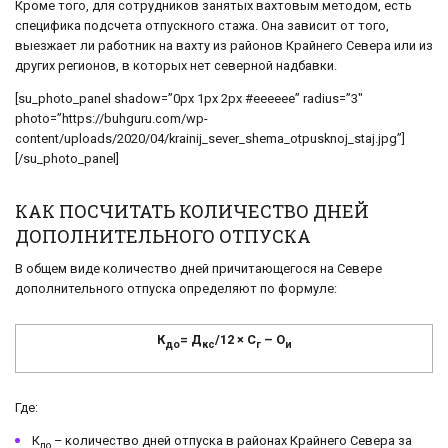
Кроме того, для сотрудников занятых вахтовым методом, есть
специфика подсчета отпускного стажа. Она зависит от того,
выезжает ли работник на вахту из районов Крайнего Севера или из
других регионов, в которых нет северной надбавки.
[su_photo_panel shadow=”0px 1px 2px #eeeeee” radius=”3″
photo=”https://buhguru.com/wp-
content/uploads/2020/04/krainij_sever_shema_otpusknoj_staj.jpg”]
[/su_photo_panel]
КАК ПОСЧИТАТЬ КОЛИЧЕСТВО ДНЕЙ
ДОПОЛНИТЕЛЬНОГО ОТПУСКА
В общем виде количество дней причитающегося на Севере
дополнительного отпуска определяют по формуле:
К
= Д
/12 × С
– О
до
кс
г
и
Где:
К
– количество дней отпуска в районах Крайнего Севера за
до