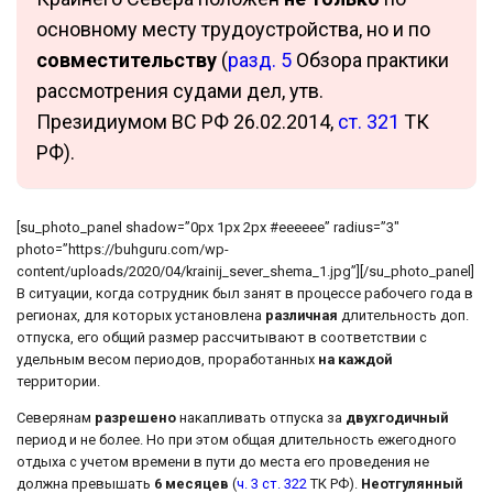
основному месту трудоустройства, но и по
совместительству
(
разд. 5
Обзора практики
рассмотрения судами дел, утв.
Президиумом ВС РФ 26.02.2014,
ст. 321
ТК
РФ).
[su_photo_panel shadow=”0px 1px 2px #eeeeee” radius=”3″
photo=”https://buhguru.com/wp-
content/uploads/2020/04/krainij_sever_shema_1.jpg”][/su_photo_panel]
В ситуации, когда сотрудник был занят в процессе рабочего года в
регионах, для которых установлена
различная
длительность доп.
отпуска, его общий размер рассчитывают в соответствии с
удельным весом периодов, проработанных
на каждой
территории.
Северянам
разрешено
накапливать отпуска за
двухгодичный
период и не более. Но при этом общая длительность ежегодного
отдыха с учетом времени в пути до места его проведения не
должна превышать
6 месяцев
(
ч. 3 ст. 322
ТК РФ).
Неотгулянный