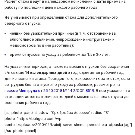
Расчет стажа ведут в календарном исчислении с даты приема на
работу по последний день каждого рабочего года.
Не учитывают
при определении стажа для дополнительного
северного отпуска:
неявки без уважительной причины (в т. ч. отстранение за
алкогольное опьянение, непрохождение инструктажей и
медосмотров по вине работника);
время отпусков по уходу за ребенком до 1,5 и 3-х лет.
На указанные периоды, а также на время отпусков без сохранения
з/п свыше
14 календарных дней
в год, сдвигается рабочий год
для исчисления стажа. Порядок того, как рассчитывать стаж, если
сотрудник был в отпуске по уходу за ребенком, рассмотрен в
письме Минтруда от 25.10.2018 № 14-2/ООГ-8519
. В нем указано, что
стаж сдвигается на количество дней с момента начала отпуска до
окончания рабочего года.
[su_photo_panel shadow=”0px 1px 2px #eeeeee” radius=”3″
photo=”https://buhguru.com/wp-
content/uploads/2020/04/krainij_sever_shema_perescheta_otpuska.jpg”]
[/su_photo_panel]