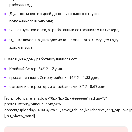
рабочий год;
Д
– количество дней дополнительного отпуска,
кс
положенного в регионе;
С
– отпускной стаж, отработанный сотрудником на Севере;
г
О
– количество дней уже использованного в текущем году
и
доп. отпуска.
В месяц каждому работнику начисляют:
Крайний Север: 24/12 =
2 дня
;
приравненные к Северу районы: 16/12 =
1,33 дня
;
остальные территории с надбавками: 8/12=
0,67 дня
.
[su_photo_panel shadow=”0px 1px 2px #eeeeee” radius=”3″
photo=”https://buhguru.com/wp-
content/uploads/2020/04/krainij_sever_tablica_kolichestva_dnrj_otpuska.j
[/su_photo_panel]