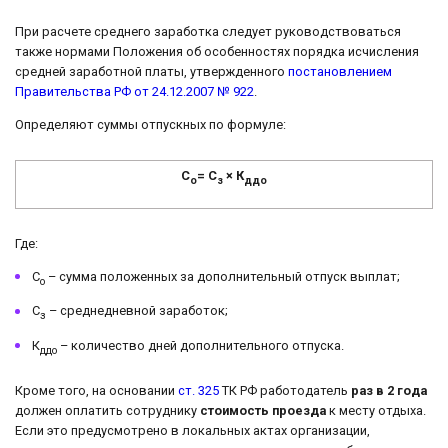
При расчете среднего заработка следует руководствоваться
также нормами Положения об особенностях порядка исчисления
средней заработной платы, утвержденного
постановлением
Правительства РФ от 24.12.2007 № 922
.
Определяют суммы отпускных по формуле:
С
= С
× К
о
з
ддо
Где:
С
– сумма положенных за дополнительный отпуск выплат;
о
С
– среднедневной заработок;
з
К
– количество дней дополнительного отпуска.
ддо
Кроме того, на основании
ст. 325
ТК РФ работодатель
раз в 2 года
должен оплатить сотруднику
стоимость проезда
к месту отдыха.
Если это предусмотрено в локальных актах организации,