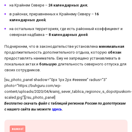
на Крайнем Севере –
24 календарных дня
;
в районах, приравненных к Крайнему Северу –
16
календарных дней
;
на остальных территориях, где есть районный коэффициент и
северная надбавка –
8 календарных дней
.
Подчеркнем, что в законодательстве установлена
минимальная
продолжительность дополнительного отдыха, которую
обязан
предоставлять наниматель. Ему не запрещено устанавливать в
локальных актах и
большую
длительность северного отпуска для
своих сотрудников.
[su_photo_panel shadow=”0px 1px 2px #eeeeee” radius=”3″
photo=”https://buhguru.com/wp-
content/uploads/2020/04/krainij_sever_tablica_regionov_s_dopotpuskom-
scaled.jpg”][/su_photo_panel]
Бесплатно скачать файл с таблицей регионов России по допотпускам
с нашего сайта вы можете
здесь
.
важно!