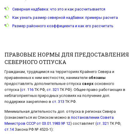
Северная надбавка: что это и как рассчитывается
Как узнать размер северной надбавки: примеры расчета
Размер районного коэффициента и как его рассчитать
ПРАВОВЫЕ НОРМЫ ДЛЯ ПРЕДОСТАВЛЕНИЯ
СЕВЕРНОГО ОТПУСКА
Гражданам, трудящимся на территориях Крайнего Севера и
приравненных к ним местностях, наниматели
обязаны
предоставлять дополнительные отпуска
сверх
основного
отпуска (
ст. 116
ТК РФ,
ст. 321
ТК РФ). Общее право работающих в
неблагоприятных природных условиях на получение доп.
поддержки закреплено в
ст. 313
ТК РФ.
Минимальная длительность доп. отпуска в регионах Севера
(ознакомиться их Списком можно в
постановлении Совета
Министров СССР от 03.01.1983 № 12
) составляет (
ст. 321
ТК РФ,
ст.14
Закона РФ № 4520-1):