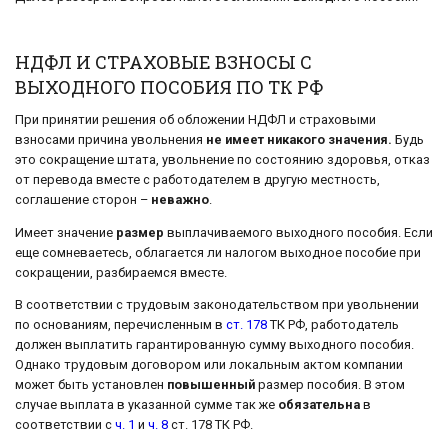
НДФЛ И СТРАХОВЫЕ ВЗНОСЫ С
ВЫХОДНОГО ПОСОБИЯ ПО ТК РФ
При принятии решения об обложении НДФЛ и страховыми
взносами причина увольнения
не имеет никакого значения.
Будь
это сокращение штата, увольнение по состоянию здоровья, отказ
от перевода вместе с работодателем в другую местность,
соглашение сторон –
неважно
.
Имеет значение
размер
выплачиваемого выходного пособия. Если
еще сомневаетесь, облагается ли налогом выходное пособие при
сокращении, разбираемся вместе.
В соответствии с трудовым законодательством при увольнении
по основаниям, перечисленным в
ст. 178
ТК РФ, работодатель
должен выплатить гарантированную сумму выходного пособия.
Однако трудовым договором или локальным актом компании
может быть установлен
повышенный
размер пособия. В этом
случае выплата в указанной сумме так же
обязательна
в
соответствии с
ч. 1
и
ч. 8
ст. 178 ТК РФ.