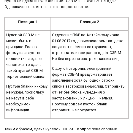
Нужно ли сдавать нулевой отчет СЗВ-М за август 2019 года?
Однозначного ответа на этот вопрос пока нет.
Позиция 1
Позиция 2
Нулевой СЗВ-М не
Отделение ПФР по Алтайскому краю
может быть в
01.08.2017 года высказалось так: даже
принципе. Если в
когда нет наёмных сотрудников,
форму за август не
страхователь все равно сдаёт СЗВ-М.
включить ни одного
Но без перечня застрахованных лиц.
человека, то сдача
С другой стороны, электронный
такой пустой СЗВ-М
формат СЗВ-М предусматривает
теряет всякий смысл.
заполнение хотя бы одной строки
Пустые бланки никому
списка застрахованных лиц. Отправить
не нужны, поскольку
отчет без блока «Сведения о
не несут в себе
застрахованных лицах» – нельзя.
необходимой
Поэтому совсем пустой бланк
информации.
отправить не получится.
Таким образом, сдача нулевой СЗВ-М – вопрос пока спорный.