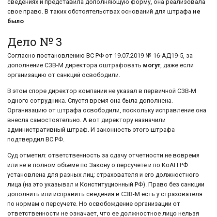
сведениях и представила дополняющую форму, она реализовала
свое право. В таких обстоятельствах оснований для штрафа
не
было
.
Дело № 3
Согласно постановлению ВС РФ от 19.07.2019 № 16-АД19-5, за
дополнение СЗВ-М директора оштрафовать
могут
, даже если
организацию от санкций освободили.
В этом споре директор компании не указал в первичной СЗВ-М
одного сотрудника. Спустя время она была дополнена.
Организацию от штрафа освободили, поскольку исправление она
внесла самостоятельно. А вот директору назначили
административный штраф. И законность этого штрафа
подтвердил ВС РФ.
Суд отметил: ответственность за сдачу отчетности не вовремя
или не в полном объеме по Закону о персучете и по КоАП РФ
установлена для разных лиц: страхователя и его должностного
лица (на это указывал и Конституционный РФ). Право без санкции
дополнить или исправить сведения в СЗВ-М есть у страхователя
по нормам о персучете. Но освобождение организации от
ответственности не означает, что ее должностное лицо нельзя