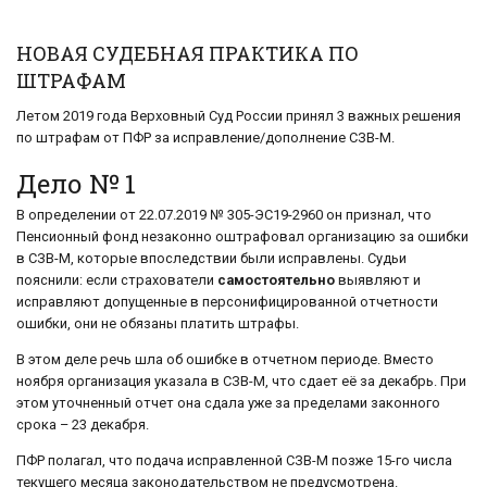
НОВАЯ СУДЕБНАЯ ПРАКТИКА ПО
ШТРАФАМ
Летом 2019 года Верховный Суд России принял 3 важных решения
по штрафам от ПФР за исправление/дополнение СЗВ-М.
Дело № 1
В определении от 22.07.2019 № 305-ЭС19-2960 он признал, что
Пенсионный фонд незаконно оштрафовал организацию за ошибки
в СЗВ-М, которые впоследствии были исправлены. Судьи
пояснили: если страхователи
самостоятельно
выявляют и
исправляют допущенные в персонифицированной отчетности
ошибки, они не обязаны платить штрафы.
В этом деле речь шла об ошибке в отчетном периоде. Вместо
ноября организация указала в СЗВ-М, что сдает её за декабрь. При
этом уточненный отчет она сдала уже за пределами законного
срока – 23 декабря.
ПФР полагал, что подача исправленной СЗВ-М позже 15-го числа
текущего месяца законодательством не предусмотрена.