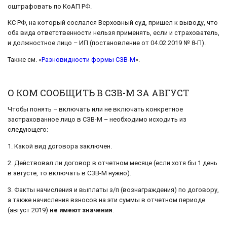
оштрафовать по КоАП РФ.
КС РФ, на который сослался Верховный суд, пришел к выводу, что
оба вида ответственности нельзя применять, если и страхователь,
и должностное лицо – ИП (постановление от 04.02.2019 № 8-П).
Также см. «
Разновидности формы СЗВ-М
».
О КОМ СООБЩИТЬ В СЗВ-М ЗА АВГУСТ
Чтобы понять – включать или не включать конкретное
застрахованное лицо в СЗВ-М – необходимо исходить из
следующего:
1. Какой вид договора заключен.
2. Действовал ли договор в отчетном месяце (если хотя бы 1 день
в августе, то включать в СЗВ-М нужно).
3. Факты начисления и выплаты з/п (вознаграждения) по договору,
а также начисления взносов на эти суммы в отчетном периоде
(август 2019)
не имеют значения
.