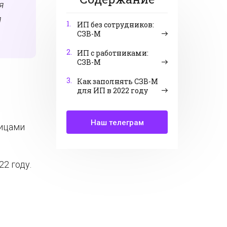
я
я
1.
ИП без сотрудников:
СЗВ-М
2.
ИП с работниками:
СЗВ-М
3.
Как заполнять СЗВ-М
для ИП в 2022 году
Наш телеграм
лицами
22 году.