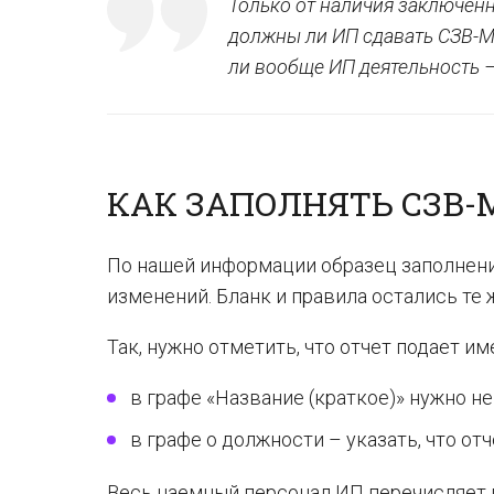
Только от наличия заключен
должны ли ИП сдавать СЗВ-М.
ли вообще ИП деятельность –
КАК ЗАПОЛНЯТЬ СЗВ-М
По нашей информации образец заполнен
изменений. Бланк и правила остались те 
Так, нужно отметить, что отчет подает и
в графе «Название (краткое)» нужно не
в графе о должности – указать, что о
Весь наемный персонал ИП перечисляет в