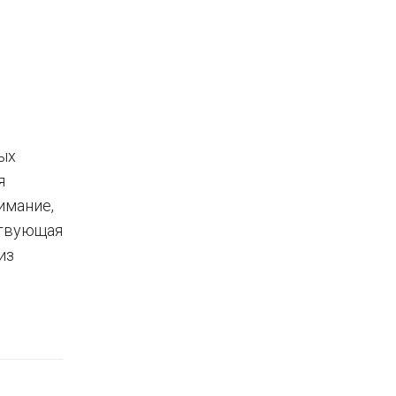
ых
я
имание,
ствующая
из