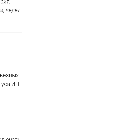
сит,
и, ведет
рьезных
туса ИП.
включать