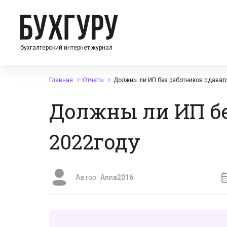
бухгалтерский интернет-журнал
Главная
Отчеты
Должны ли ИП без работников сдават
Должны ли ИП бе
2022году
Автор:
Anna2016