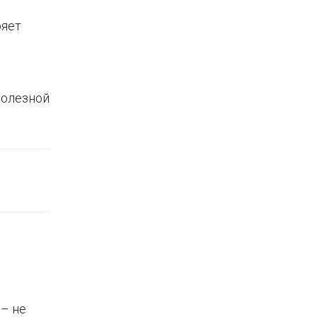
ряет
полезной
 – не