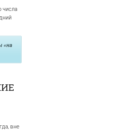
о числа
едний
ы «на
НИЕ
гда, вне