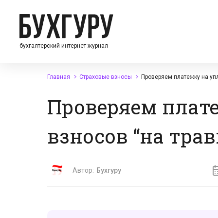
бухгалтерский интернет-журнал
Главная
Страховые взносы
Проверяем платежку на упл
Проверяем плат
взносов “на трав
Автор:
Бухгуру