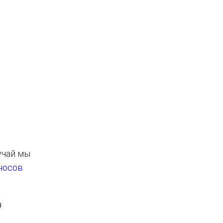
учай мы
носов
а