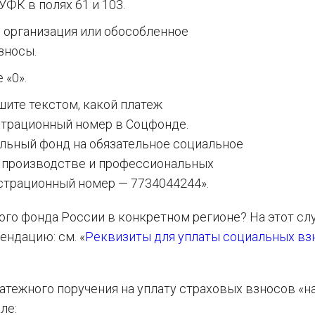
ФК в полях 61 и 103.
я организация или обособленное
зносы.
 «0».
шите текстом, какой платеж
страционный номер в Соцфонде.
льный фонд на обязательное социальное
а производстве и профессиональных
истрационный номер — 7734044244».
ого фонда России в конкретном регионе? На этот сл
ендацию: см. «
Реквизиты для уплаты социальных вз
тежного поручения на уплату страховых взносов «н
ле: