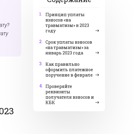
1.
Принцип уплаты
взносов «на
ату?
травматизм» в 2023
году
лату
2.
Срок уплаты взносов
«на травматизм» за
январь 2023 года
3.
Как правильно
оформить платежное
поручение в феврале
4.
Проверяйте
реквизиты
получателя взносов и
КБК
023