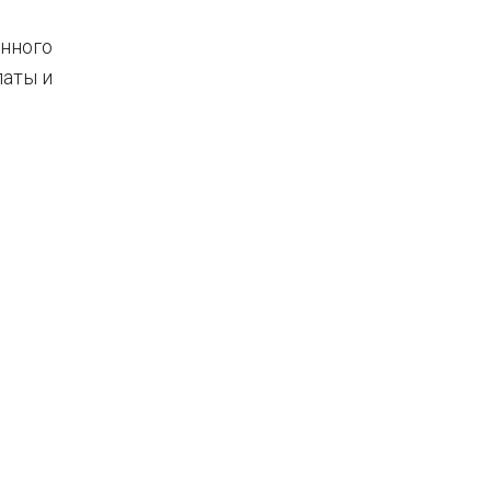
енного
латы и